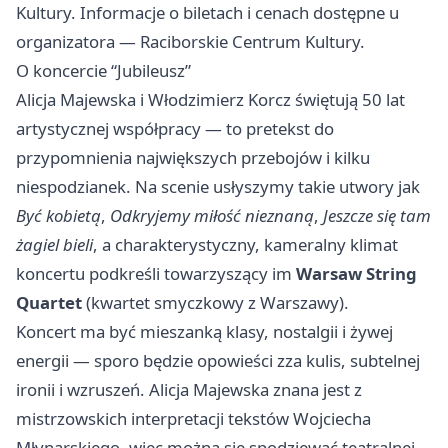
Kultury. Informacje o biletach i cenach dostępne u
organizatora — Raciborskie Centrum Kultury.
O koncercie “Jubileusz”
Alicja Majewska i Włodzimierz Korcz świętują 50 lat
artystycznej współpracy — to pretekst do
przypomnienia największych przebojów i kilku
niespodzianek. Na scenie usłyszymy takie utwory jak
Być kobietą
,
Odkryjemy miłość nieznaną
,
Jeszcze się tam
żagiel bieli
, a charakterystyczny, kameralny klimat
koncertu podkreśli towarzyszący im
Warsaw String
Quartet
(kwartet smyczkowy z Warszawy).
Koncert ma być mieszanką klasy, nostalgii i żywej
energii — sporo będzie opowieści zza kulis, subtelnej
ironii i wzruszeń. Alicja Majewska znana jest z
mistrzowskich interpretacji tekstów Wojciecha
Młynarskiego, więc można się spodziewać teatralnej