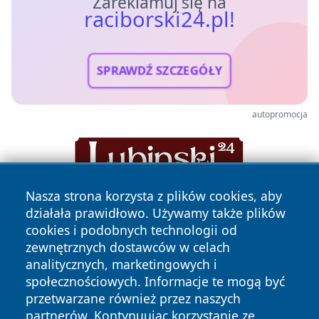
Zareklamuj się na
raciborski24.pl!
SPRAWDŹ SZCZEGÓŁY
autopromocja
Nasza strona korzysta z plików cookies, aby
działała prawidłowo. Używamy także plików
cookies i podobnych technologii od
zewnętrznych dostawców w celach
analitycznych, marketingowych i
społecznościowych. Informacje te mogą być
Copyright © 2026 raciborski24.pl Wszystkie prawa
przetwarzane również przez naszych
zastrzeżone.
partnerów. Kontynuując korzystanie ze