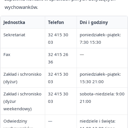
wychowanków.
Jednostka
Telefon
Dni i godziny
Sekretariat
32 415 30
poniedziałek–piątek:
03
7:30 15:30
Fax
32 415 26
—
36
Zakład i schronisko
32 415 30
poniedziałek–piątek:
(dyżur)
03
15:30 21:00
Zakład i schronisko
32 415 30
sobota–niedziela: 9:00
(dyżur
03
21:00
weekendowy)
Odwiedziny
—
niedziele i święta: