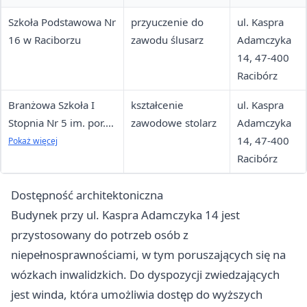
Szkoła Podstawowa Nr
przyuczenie do
ul. Kaspra
16 w Raciborzu
zawodu ślusarz
Adamczyka
14, 47-400
Racibórz
Branżowa Szkoła I
kształcenie
ul. Kaspra
Stopnia Nr 5 im. por.
zawodowe stolarz
Adamczyka
cc Eugeniusza
14, 47-400
Pokaż więcej
Chylińskiego
Racibórz
Dostępność architektoniczna
Budynek przy ul. Kaspra Adamczyka 14 jest
przystosowany do potrzeb osób z
niepełnosprawnościami, w tym poruszających się na
wózkach inwalidzkich. Do dyspozycji zwiedzających
jest winda, która umożliwia dostęp do wyższych