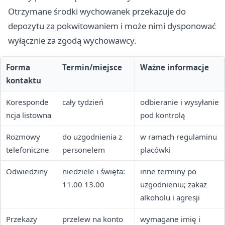
Otrzymane środki wychowanek przekazuje do
depozytu za pokwitowaniem i może nimi dysponować
wyłącznie za zgodą wychowawcy.
Forma
Termin/miejsce
Ważne informacje
kontaktu
Koresponde
cały tydzień
odbieranie i wysyłanie
ncja listowna
pod kontrolą
Rozmowy
do uzgodnienia z
w ramach regulaminu
telefoniczne
personelem
placówki
Odwiedziny
niedziele i święta:
inne terminy po
11.00 13.00
uzgodnieniu; zakaz
alkoholu i agresji
Przekazy
przelew na konto
wymagane imię i