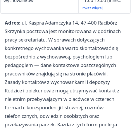
wychowanków
11.00 13.00 (inne
terminy po
Pokaż więcej
uzgodnieniu)
Adres:
ul. Kaspra Adamczyka 14, 47-400 Racibórz
Skrzynka pocztowa jest monitorowana w godzinach
pracy sekretariatu. W sprawach dotyczących
konkretnego wychowanka warto skontaktować się
bezpośrednio z wychowawcą, psychologiem lub
pedagogiem — dane kontaktowe poszczególnych
pracowników znajdują się na stronie placówki.
Zasady kontaktów z wychowankami i depozyty
Rodzice i opiekunowie mogą utrzymywać kontakt z
nieletnim przebywającym w placówce w czterech
formach: korespondencji listownej, rozmów
telefonicznych, odwiedzin osobistych oraz
przekazywania paczek. Każda z tych form podlega