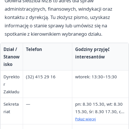
Główna siedziba MZB to adres dla spraw
administracyjnych, finansowych, windykacji oraz
kontaktu z dyrekcją. Tu złożysz pismo, uzyskasz
informację o stanie sprawy lub umówisz się na
spotkanie z kierownikiem wybranego działu.
Dział /
Telefon
Godziny przyjęć
Stanow
interesantów
isko
Dyrekto
(32) 415 29 16
wtorek: 13:30–15:30
r
Zakładu
Sekreta
—
pn: 8.30 15.30, wt: 8.30
riat
15.30, śr: 8.30 17.30, cz:
8.30 15.30, pt: 8.30
Pokaż więcej
13.30