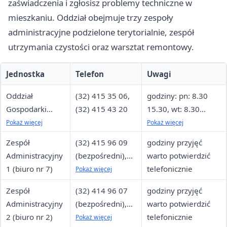
zaświadczenia i zgłosisz problemy techniczne w
mieszkaniu. Oddział obejmuje trzy zespoły
administracyjne podzielone terytorialnie, zespół
utrzymania czystości oraz warsztat remontowy.
Jednostka
Telefon
Uwagi
Oddział
(32) 415 35 06,
godziny: pn: 8.30
Gospodarki
(32) 415 43 20
15.30, wt: 8.30
Mieszkaniowej
15.30, śr: 8.30
Pokaż więcej
Pokaż więcej
— kierownik /
17.30, cz: 8.30
Zespół
(32) 415 96 09
godziny przyjęć
zastępca
15.30, pt: 8.30 13.30
Administracyjny
(bezpośredni),
warto potwierdzić
dyrektora
1 (biuro nr 7)
(32) 415 43 20 /
telefonicznie
Pokaż więcej
(32) 415 35 06
Zespół
(32) 414 96 07
godziny przyjęć
wew. 25
Administracyjny
(bezpośredni),
warto potwierdzić
2 (biuro nr 2)
(32) 415 43 20 /
telefonicznie
Pokaż więcej