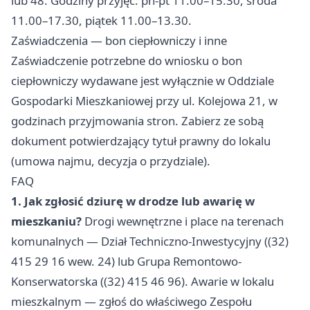
lub 48. Godziny przyjęć: pn-pt 11.00–15.30, środa
11.00–17.30, piątek 11.00–13.30.
Zaświadczenia — bon ciepłowniczy i inne
Zaświadczenie potrzebne do wniosku o bon
ciepłowniczy wydawane jest wyłącznie w Oddziale
Gospodarki Mieszkaniowej przy ul. Kolejowa 21, w
godzinach przyjmowania stron. Zabierz ze sobą
dokument potwierdzający tytuł prawny do lokalu
(umowa najmu, decyzja o przydziale).
FAQ
1. Jak zgłosić dziurę w drodze lub awarię w
mieszkaniu?
Drogi wewnętrzne i place na terenach
komunalnych — Dział Techniczno-Inwestycyjny ((32)
415 29 16 wew. 24) lub Grupa Remontowo-
Konserwatorska ((32) 415 46 96). Awarie w lokalu
mieszkalnym — zgłoś do właściwego Zespołu