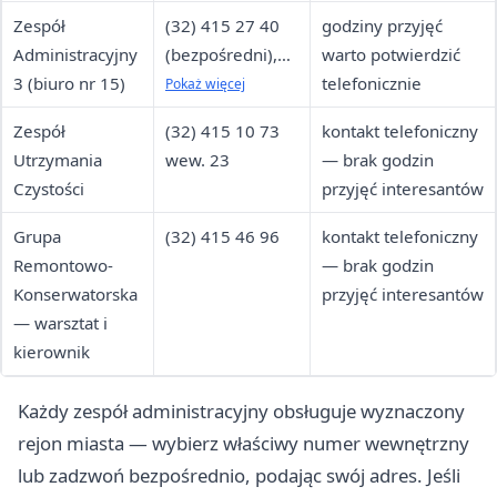
(32) 415 35 06
Zespół
(32) 415 27 40
godziny przyjęć
wew. 21
Administracyjny
(bezpośredni),
warto potwierdzić
3 (biuro nr 15)
(32) 415 43 20 /
telefonicznie
Pokaż więcej
(32) 415 35 06
Zespół
(32) 415 10 73
kontakt telefoniczny
wew. 22
Utrzymania
wew. 23
— brak godzin
Czystości
przyjęć interesantów
Grupa
(32) 415 46 96
kontakt telefoniczny
Remontowo-
— brak godzin
Konserwatorska
przyjęć interesantów
— warsztat i
kierownik
Każdy zespół administracyjny obsługuje wyznaczony
rejon miasta — wybierz właściwy numer wewnętrzny
lub zadzwoń bezpośrednio, podając swój adres. Jeśli