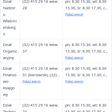
Dział
(32) 415 29 16 wew.
pn: 8.30 15.30, wt: 8.30
Nadzor
28
15.30, śr: 8.30 17.30, cz:
u
8.30 15.30, pt: 8.30
Pokaż więcej
Właścici
13.30
elskieg
o
Dział
(32) 415 29 16 wew.
pn: 8.30 15.30, wt: 8.30
Organiz
37
15.30, śr: 8.30 17.30, cz:
acyjny
8.30 15.30, pt: 8.30
Pokaż więcej
13.30
Dział
(32) 415 29 16 wew.
pn: 8.30 15.30, wt: 8.30
Finanso
31 (kierownik), (32)
15.30, śr: 8.30 17.30, cz:
wo-
415 22 94 (główna
8.30 15.30, pt: 8.30
Pokaż więcej
Pokaż więcej
Księgo
księgowa)
13.30
wy
Dział
(32) 415 29 16 wew.
pn: 8.30 15.30, wt: 8.30
Technic
24
15.30, śr: 8.30 17.30, cz: