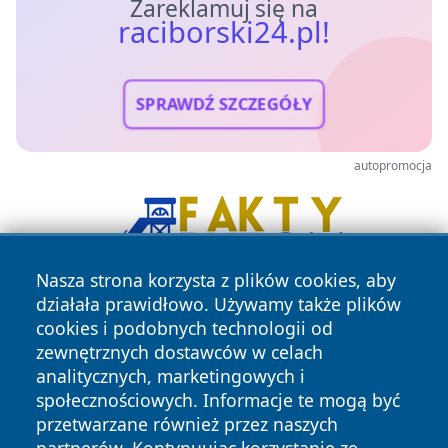
Zareklamuj się na
raciborski24.pl!
SPRAWDŹ SZCZEGÓŁY
autopromocja
Nasza strona korzysta z plików cookies, aby
działała prawidłowo. Używamy także plików
cookies i podobnych technologii od
zewnętrznych dostawców w celach
analitycznych, marketingowych i
społecznościowych. Informacje te mogą być
przetwarzane również przez naszych
Copyright © 2026 raciborski24.pl Wszystkie prawa