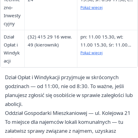
zno-
8.30 15.30, pt: 8.30
Pokaż więcej
Inwesty
13.30
cyjny
Dział
(32) 415 29 16 wew.
pn: 11.00 15.30, wt:
Opłat i
49 (kierownik)
11.00 15.30, śr: 11.00
Windyk
17.30, cz: 11.00 15.30,
Pokaż więcej
acji
pt: 11.00 13.30
Dział Opłat i Windykacji przyjmuje w skróconych
godzinach — od 11:00, nie od 8:30. To ważne, jeśli
planujesz zgłosić się osobiście w sprawie zaległości lub
abolicji.
Oddział Gospodarki Mieszkaniowej — ul. Kolejowa 21
To miejsce dla najemców lokali komunalnych — tu
załatwisz sprawy związane z najmem, uzyskasz