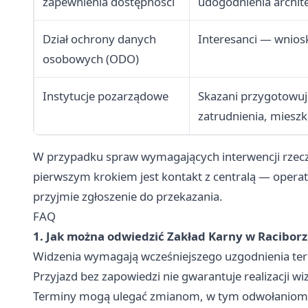
zapewnienia dostępności
udogodnienia archit
Dział ochrony danych
Interesanci — wnios
osobowych (ODO)
Instytucje pozarządowe
Skazani przygotowuj
zatrudnienia, mieszka
W przypadku spraw wymagających interwencji rzecz
pierwszym krokiem jest kontakt z centralą — operat
przyjmie zgłoszenie do przekazania.
FAQ
1. Jak można odwiedzić Zakład Karny w Racibor
Widzenia wymagają wcześniejszego uzgodnienia term
Przyjazd bez zapowiedzi nie gwarantuje realizacji w
Terminy mogą ulegać zmianom, w tym odwołaniom 