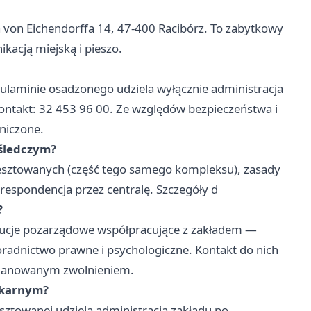
ha von Eichendorffa 14, 47-400 Racibórz. To zabytkowy
acją miejską i pieszo.
gulaminie osadzonego udziela wyłącznie administracja
Kontakt: 32 453 96 00. Ze względów bezpieczeństwa i
niczone.
 śledczym?
resztowanych (część tego samego kompleksu), zasady
respondencja przez centralę. Szczegóły d
?
ytucje pozarządowe współpracujące z zakładem —
poradnictwo prawne i psychologiczne. Kontakt do nich
 planowanym zwolnieniem.
e karnym?
sztowanej udziela administracja zakładu po