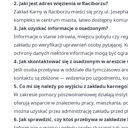
2. Jaki jest adres więzienia w Raciborzu?
Zakład Karny w Raciborzu mieści się przy ul. Josep
kompleks w centrum miasta, łatwo dostępny komunik
3. Jak uzyskać informacje o osadzonym?
Informacje o stanie zdrowia, miejscu pobytu czy re
zakładu po weryfikacji uprawnień osoby pytającej. 
ochrony danych niektóre informacje mogą być ogra
4. Jak skontaktować się z osadzonym w areszcie
Jeśli osoba przebywa w oddziale dla tymczasowo a
kontaktu są zbliżone — widzenia po uzgodnieniu, ko
5. Co mi się należy po wyjściu z zakładu karnego
W zakresie pomocy poszwolnieniowej działają inst
oferują wsparcie w znalezieniu pracy, mieszkania, 
można uzyskać przez administrację zakładu przed
6. Jak sprawdzić, czy ktoś przebywa w zakładzi
Informacje o miejscu pobytu osoby skazanej lub are