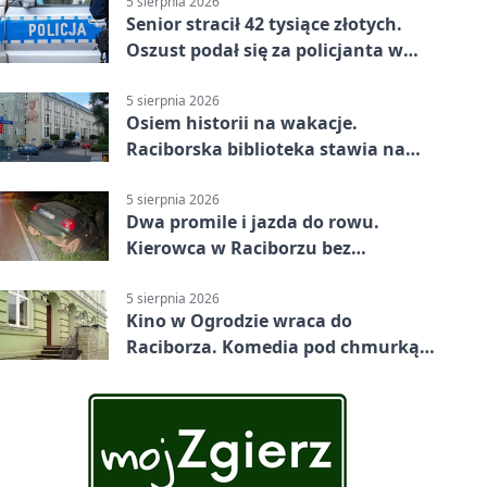
5 sierpnia 2026
Senior stracił 42 tysiące złotych.
Oszust podał się za policjanta w
Raciborzu
5 sierpnia 2026
Osiem historii na wakacje.
Raciborska biblioteka stawia na
emocje
5 sierpnia 2026
Dwa promile i jazda do rowu.
Kierowca w Raciborzu bez
uprawnień
5 sierpnia 2026
Kino w Ogrodzie wraca do
Raciborza. Komedia pod chmurką
w PRZEMKU