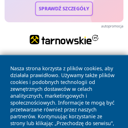
SPRAWDŹ SZCZEGÓŁY
autopromocja
Nasza strona korzysta z plików cookies, aby
działała prawidłowo. Używamy także plików
cookies i podobnych technologii od
zewnętrznych dostawców w celach
Copyright © 2026 raciborski24.pl Wszystkie prawa
analitycznych, marketingowych i
zastrzeżone.
społecznościowych. Informacje te mogą być
przetwarzane również przez naszych
partnerów. Kontynuując korzystanie ze
Polityka
Polityka
News
Autorzy
strony lub klikając „Przechodzę do serwisu",
Prywatności
Cookies