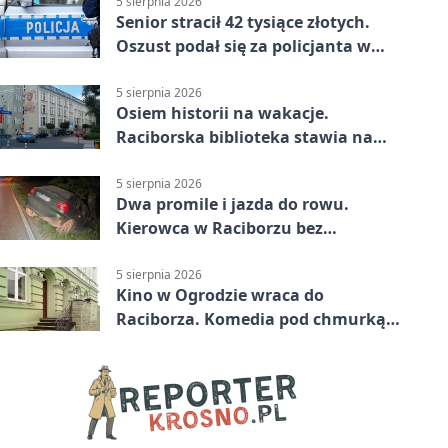
5 sierpnia 2026
Senior stracił 42 tysiące złotych.
Oszust podał się za policjanta w
Raciborzu
5 sierpnia 2026
Osiem historii na wakacje.
Raciborska biblioteka stawia na
emocje
5 sierpnia 2026
Dwa promile i jazda do rowu.
Kierowca w Raciborzu bez
uprawnień
5 sierpnia 2026
Kino w Ogrodzie wraca do
Raciborza. Komedia pod chmurką
w PRZEMKU