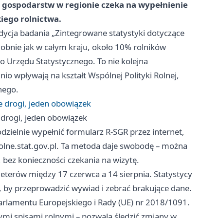
cy gospodarstw w regionie czeka na wypełnienie
kiego rolnictwa.
 edycja badania „Zintegrowane statystyki dotyczące
obnie jak w całym kraju, około 10% rolników
o Urzędu Statystycznego. To nie kolejna
o wpływają na kształt Wspólnej Polityki Rolnej,
nego.
e drogi, jeden obowiązek
 drogi, jeden obowiązek
zielnie wypełnić formularz R-SGR przez internet,
arolne.stat.gov.pl. Ta metoda daje swobodę – można
 bez konieczności czekania na wizytę.
nkieterów między 17 czerwca a 14 sierpnia. Statystycy
by przeprowadzić wywiad i zebrać brakujące dane.
arlamentu Europejskiego i Rady (UE) nr 2018/1091.
nymi spisami rolnymi – pozwala śledzić zmiany w