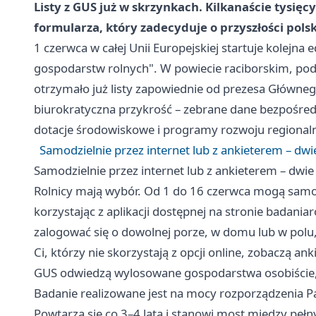
Listy z GUS już w skrzynkach. Kilkanaście tysię
formularza, który zadecyduje o przyszłości pols
1 czerwca w całej Unii Europejskiej startuje kolejna
gospodarstw rolnych". W powiecie raciborskim, pod
otrzymało już listy zapowiednie od prezesa Główneg
biurokratyczna przykrość – zebrane dane bezpośredni
dotacje środowiskowe i programy rozwoju regional
Samodzielnie przez internet lub z ankieterem – dwi
Samodzielnie przez internet lub z ankieterem – dwie
Rolnicy mają wybór. Od 1 do 16 czerwca mogą samod
korzystając z aplikacji dostępnej na stronie badani
zalogować się o dowolnej porze, w domu lub w polu,
Ci, którzy nie skorzystają z opcji online, zobaczą a
GUS odwiedzą wylosowane gospodarstwa osobiście, 
Badanie realizowane jest na mocy rozporządzenia P
Powtarza się co 3–4 lata i stanowi most między peł