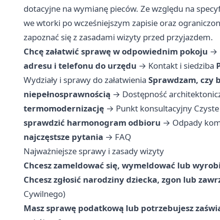
dotacyjne na wymianę pieców. Ze względu na specyf
we wtorki po wcześniejszym zapisie oraz ogranicz
zapoznać się z zasadami wizyty przed przyjazdem.
Chcę załatwić sprawę w odpowiednim pokoju
→
adresu i telefonu do urzędu
→
Kontakt i siedziba
Wydziały i sprawy do załatwienia
Sprawdzam, czy b
niepełnosprawnością
→
Dostępność architektonic
termomodernizację
→
Punkt konsultacyjny Czyste
sprawdzić harmonogram odbioru
→
Odpady kom
najczęstsze pytania
→
FAQ
Najważniejsze sprawy i zasady wizyty
Chcesz zameldować się, wymeldować lub wyrobi
Chcesz zgłosić narodziny dziecka, zgon lub zaw
Cywilnego)
Masz sprawę podatkową lub potrzebujesz zaświ