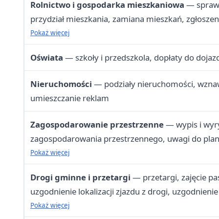
Rolnictwo i gospodarka mieszkaniowa
— sprawy
przydział mieszkania, zamiana mieszkań, zgłoszen
psa, ochrona zwierząt
Pokaż więcej
Oświata
— szkoły i przedszkola, dopłaty do dojaz
Nieruchomości
— podziały nieruchomości, wznaw
umieszczanie reklam
Zagospodarowanie przestrzenne
— wypis i wyr
zagospodarowania przestrzennego, uwagi do planó
drzew i krzewów, zimowe utrzymanie dróg gminn
Pokaż więcej
Drogi gminne i przetargi
— przetargi, zajęcie p
uzgodnienie lokalizacji zjazdu z drogi, uzgodnienie l
wodociągowej i kanalizacyjnej, remonty i napraw
Pokaż więcej