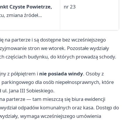
nkt Czyste Powietrze,
nr 23
u, zmiana źródeł
eca i termomodernizację
zacji pozarządowych
się na parterze i są dostępne bez wcześniejszego
zyjmowanie stron we wtorek. Pozostałe wydziały
ch częściach budynku, do których prowadzą schody.
y z półpiętrem i
nie posiada windy
. Osoby z
a parkingowego dla osób niepełnosprawnych, które
ul. Jana III Sobieskiego.
na parterze — tam mieszczą się biura ewidencji
, wydział odpadów komunalnych oraz kasa. Dostęp do
e wydziały, wymaga wcześniejszego umówienia