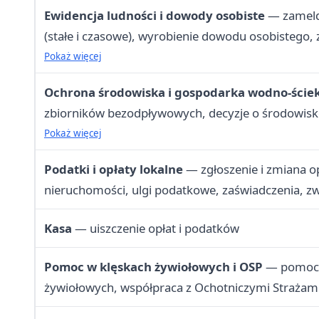
Ewidencja ludności i dowody osobiste
— zameld
(stałe i czasowe), wyrobienie dowodu osobistego, 
dowodu, PESEL, rejestracja/zawieszenie/zamknięcie
Pokaż więcej
gospodarczej, numery adresowe, rejestr wyborc
Ochrona środowiska i gospodarka wodno-ści
zbiorników bezodpływowych, decyzje o środowis
uwarunkowaniach, wpis do rejestru działalności re
Pokaż więcej
porządek w gminie
Podatki i opłaty lokalne
— zgłoszenie i zmiana 
nieruchomości, ulgi podatkowe, zaświadczenia, z
Kasa
— uiszczenie opłat i podatków
Pomoc w klęskach żywiołowych i OSP
— pomoc 
żywiołowych, współpraca z Ochotniczymi Strażam