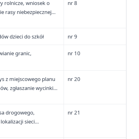
 rolnicze, wniosek o
nr 8
ie rasy niebezpiecznej
dów dzieci do szkół
nr 9
ianie granic,
nr 10
ys z miejscowego planu
nr 20
w, zgłaszanie wycinki
ych
asa drogowego,
nr 21
okalizacji sieci
y dróg gminnych