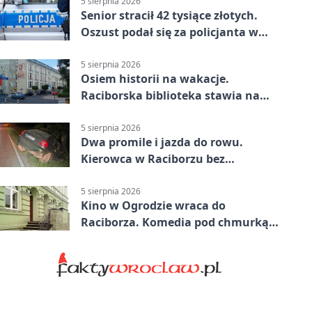
5 sierpnia 2026
Senior stracił 42 tysiące złotych.
Oszust podał się za policjanta w
Raciborzu
5 sierpnia 2026
Osiem historii na wakacje.
Raciborska biblioteka stawia na
emocje
5 sierpnia 2026
Dwa promile i jazda do rowu.
Kierowca w Raciborzu bez
uprawnień
5 sierpnia 2026
Kino w Ogrodzie wraca do
Raciborza. Komedia pod chmurką
w PRZEMKU