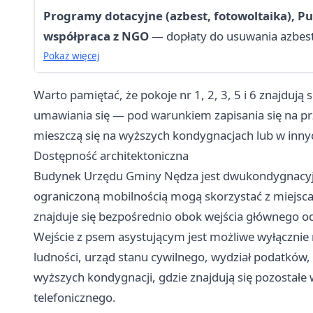
Programy dotacyjne (azbest, fotowoltaika), Pu
współpraca z NGO
— dopłaty do usuwania azbest
ogrzewania, fotowoltaika, dotacje na wymianę pi
Pokaż więcej
(Czyste Powietrze), sprawy stowarzyszeń i organi
Warto pamiętać, że pokoje nr 1, 2, 3, 5 i 6 znajdują 
umawiania się — pod warunkiem zapisania się na pr
mieszczą się na wyższych kondygnacjach lub w inny
Dostępność architektoniczna
Budynek Urzędu Gminy Nędza jest dwukondygnacyjn
ograniczoną mobilnością mogą skorzystać z miejsc
znajduje się bezpośrednio obok wejścia głównego od 
Wejście z psem asystującym jest możliwe wyłącznie 
ludności, urząd stanu cywilnego, wydział podatków
wyższych kondygnacji, gdzie znajdują się pozostał
telefonicznego.