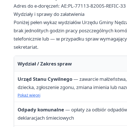
Adres do e-doręczeń: AE:PL-77113-82005-REFIC-33
Wydziały i sprawy do załatwienia
Poniżej pełen wykaz wydziałów Urzędu Gminy Nędz
brak jednolitych godzin pracy poszczególnych komór
telefonicznie lub — w przypadku spraw wymagając
sekretariat.
Wydział / Zakres spraw
Urząd Stanu Cywilnego
— zawarcie małżeństwa, 
dziecka, zgłoszenie zgonu, zmiana imienia lub na
aktu stanu cywilnego, odtworzenie aktu
Pokaż więcej
Odpady komunalne
— opłaty za odbiór odpadów,
deklaracjach śmieciowych