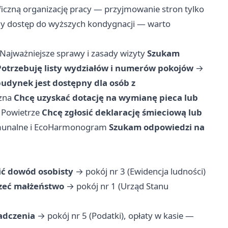
iczną organizację pracy — przyjmowanie stron tylko
ony dostęp do wyższych kondygnacji — warto
Najważniejsze sprawy i zasady wizyty
Szukam
Potrzebuję listy wydziałów i numerów pokojów
→
udynek jest dostępny dla osób z
zna
Chcę uzyskać dotację na wymianę pieca lub
 Powietrze
Chcę zgłosić deklarację śmieciową lub
unalne i EcoHarmonogram
Szukam odpowiedzi na
ć dowód osobisty
→ pokój nr 3 (Ewidencja ludności)
rzeć małżeństwo
→ pokój nr 1 (Urząd Stanu
adczenia
→ pokój nr 5 (Podatki), opłaty w kasie —