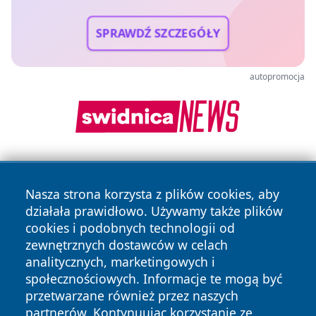
SPRAWDŹ SZCZEGÓŁY
autopromocja
Nasza strona korzysta z plików cookies, aby
działała prawidłowo. Używamy także plików
cookies i podobnych technologii od
zewnętrznych dostawców w celach
Copyright © 2026 raciborski24.pl Wszystkie prawa
analitycznych, marketingowych i
zastrzeżone.
społecznościowych. Informacje te mogą być
przetwarzane również przez naszych
partnerów. Kontynuując korzystanie ze
Polityka
Polityka