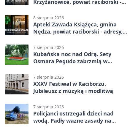
Krzyżanowice, powiat raciborski -
adresy, telefony, godziny otwarcia
8 sierpnia 2026
Apteki Zawada Książęca, gmina
Nędza, powiat raciborski - adresy,
telefony, godziny otwarcia
7 sierpnia 2026
Kubańska noc nad Odrą. Sety
Osmara Pegudo zabrzmią w
Raciborzu
7 sierpnia 2026
XXXV Festiwal w Raciborzu.
Jubileusz z muzyką i modlitwą
7 sierpnia 2026
Policjanci ostrzegali dzieci nad
wodą. Padły ważne zasady na
wakacje