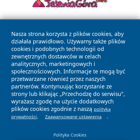
Nasza strona korzysta z plików cookies, aby
działała prawidłowo. Używamy także plików
cookies i podobnych technologii od
zewnętrznych dostawców w celach
Copyright © 2026 raciborski24.pl Wszystkie prawa
analitycznych, marketingowych i
zastrzeżone.
społecznościowych. Informacje te mogą być
przetwarzane również przez naszych
partnerów. Kontynuując korzystanie ze
Polityka
Polityka
News
Autorzy
strony lub klikając „Przechodzę do serwisu",
Prywatności
Cookies
wyrażasz zgodę na użycie dodatkowych
plików cookies zgodnie z naszą
polityką
.
.
prywatności
Zaawansowane ustawienia
Polityka Cookies