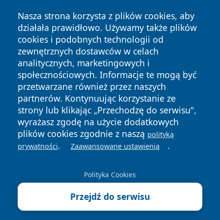
Nasza strona korzysta z plików cookies, aby
działała prawidłowo. Używamy także plików
cookies i podobnych technologii od
zewnętrznych dostawców w celach
Copyright © 2026 raciborski24.pl Wszystkie prawa
analitycznych, marketingowych i
zastrzeżone.
społecznościowych. Informacje te mogą być
przetwarzane również przez naszych
partnerów. Kontynuując korzystanie ze
Polityka
Polityka
News
Autorzy
strony lub klikając „Przechodzę do serwisu",
Prywatności
Cookies
wyrażasz zgodę na użycie dodatkowych
plików cookies zgodnie z naszą
polityką
.
.
prywatności
Zaawansowane ustawienia
Polityka Cookies
Przejdź do serwisu