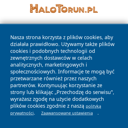
Nasza strona korzysta z plików cookies, aby
działała prawidłowo. Używamy także plików
cookies i podobnych technologii od
zewnętrznych dostawców w celach
Copyright © 2026 raciborski24.pl Wszystkie prawa
analitycznych, marketingowych i
zastrzeżone.
społecznościowych. Informacje te mogą być
przetwarzane również przez naszych
partnerów. Kontynuując korzystanie ze
Polityka
Polityka
News
Autorzy
strony lub klikając „Przechodzę do serwisu",
Prywatności
Cookies
wyrażasz zgodę na użycie dodatkowych
plików cookies zgodnie z naszą
polityką
.
.
prywatności
Zaawansowane ustawienia