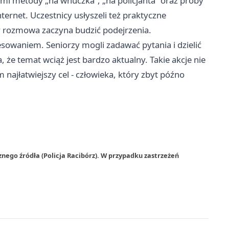
ymi metody „na wnuczka”, „na policjanta” oraz próby
nternet. Uczestnicy usłyszeli też praktyczne
y rozmowa zaczyna budzić podejrzenia.
esowaniem. Seniorzy mogli zadawać pytania i dzielić
 że temat wciąż jest bardzo aktualny. Takie akcje nie
 najłatwiejszy cel - człowieka, który zbyt późno
nego źródła (Policja Racibórz). W przypadku zastrzeżeń