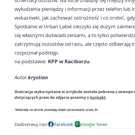
schematy oszustw. Na liście znalazły się między inn
wyłudzenia pieniędzy i informacji przez telefon lub i
wskazówki, jak zachować ostrożność i co zrobić, gd
Spotkanie w Urban Labie cieszyło się dużym zainter
się własnymi doświadczeniami, a to tylko potwierdza,
zatrzymują oszustów od razu, ale często odbierają im
rozpoznał podstęp.
na podstawie:
KPP w Raciborzu
.
Autor:
krystian
Ilustracja wykorzystana w artykule została pobrana z zewnętrz
dotyczących praw do zdjęcia prosimy o
kontakt
.
Zaobserwuj nas!
Facebook
Google News