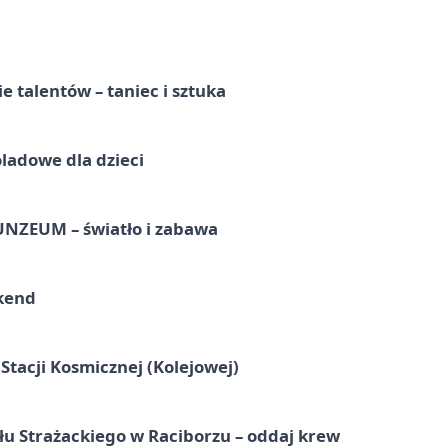
e talentów – taniec i sztuka
ladowe dla dzieci
UNZEUM – światło i zabawa
kend
tacji Kosmicznej (Kolejowej)
łu Strażackiego w Raciborzu – oddaj krew