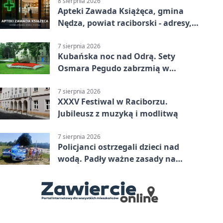
8 sierpnia 2026
Apteki Zawada Książęca, gmina
Nędza, powiat raciborski - adresy,
telefony, godziny otwarcia
7 sierpnia 2026
Kubańska noc nad Odrą. Sety
Osmara Pegudo zabrzmią w
Raciborzu
7 sierpnia 2026
XXXV Festiwal w Raciborzu.
Jubileusz z muzyką i modlitwą
7 sierpnia 2026
Policjanci ostrzegali dzieci nad
wodą. Padły ważne zasady na
wakacje