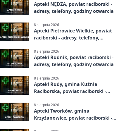
Apteki NĘDZA, powiat raciborski -
adresy, telefony, godziny otwarcia
8 sierpnia 2026
Apteki Pietrowice Wielkie, powiat
raciborski - adresy, telefony,
godziny otwarcia
8 sierpnia 2026
Apteki Rudnik, powiat raciborski -
adresy, telefony, godziny otwarcia
8 sierpnia 2026
Apteki Rudy, gmina Kuźnia
Raciborska, powiat raciborski -
adresy, telefony, godziny otwarcia
8 sierpnia 2026
Apteki Tworków, gmina
Krzyżanowice, powiat raciborski -
adresy, telefony, godziny otwarcia