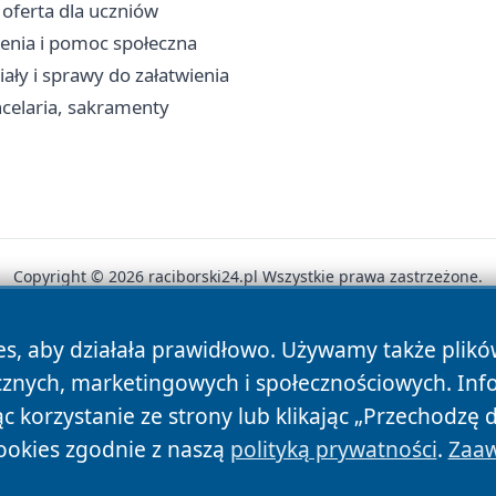
i oferta dla uczniów
zenia i pomoc społeczna
ały i sprawy do załatwienia
celaria, sakramenty
Copyright © 2026 raciborski24.pl Wszystkie prawa zastrzeżone.
es, aby działała prawidłowo. Używamy także plik
News
Autorzy
Polityka Prywatności
Polityka Cookie
cznych, marketingowych i społecznościowych. Inf
 korzystanie ze strony lub klikając „Przechodzę 
ookies zgodnie z naszą
polityką prywatności
.
Zaaw