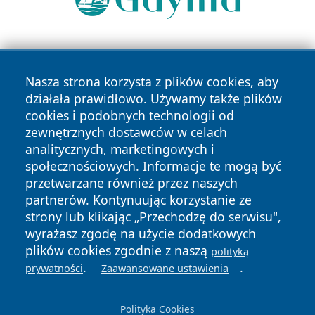
Nasza strona korzysta z plików cookies, aby
działała prawidłowo. Używamy także plików
cookies i podobnych technologii od
zewnętrznych dostawców w celach
Copyright © 2026 raciborski24.pl Wszystkie prawa
analitycznych, marketingowych i
zastrzeżone.
społecznościowych. Informacje te mogą być
przetwarzane również przez naszych
partnerów. Kontynuując korzystanie ze
Polityka
Polityka
News
Autorzy
strony lub klikając „Przechodzę do serwisu",
Prywatności
Cookies
wyrażasz zgodę na użycie dodatkowych
plików cookies zgodnie z naszą
polityką
.
.
prywatności
Zaawansowane ustawienia
Polityka Cookies