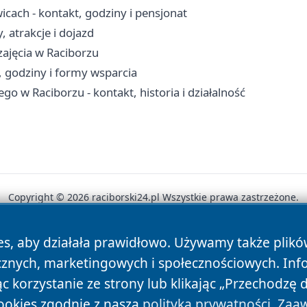
cach - kontakt, godziny i pensjonat
 atrakcje i dojazd
 zajęcia w Raciborzu
 godziny i formy wsparcia
o w Raciborzu - kontakt, historia i działalność
Copyright © 2026 raciborski24.pl Wszystkie prawa zastrzeżone.
es, aby działała prawidłowo. Używamy także plik
News
Autorzy
Polityka Prywatności
Polityka Cookie
cznych, marketingowych i społecznościowych. Inf
 korzystanie ze strony lub klikając „Przechodzę 
ookies zgodnie z naszą
polityką prywatności
.
Zaaw