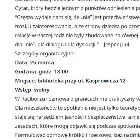
Cytat, który będzie jednym z punktów odniesienia
“Często wydaje nam się, że „nie” jest przeciwieńst
troski i zainteresowania, a ze strony dziecka po pr
relacje w naszej rodzinie były zbudowane na równe
dla „nie”, dla dialogu i dla dyskusji.” – Jesper Juul
Szczegóły organizacyjne:
Data
:
25 marca
Godzina
:
godz. 18:00
Miejsce
:
biblioteka przy ul. Kasprowicza 12
Wstęp
:
wolny
W Raciborzu rozmowa o granicach ma praktyczny 
Dla mieszkańców to spotkanie nie jest tylko teore
staje się narzędziem jasności i bezpieczeństwa, a ni
zasadach, które mogą pojawić się podczas spotkania
Formułować odmowę krótko i rzeczowo, bez nadmia