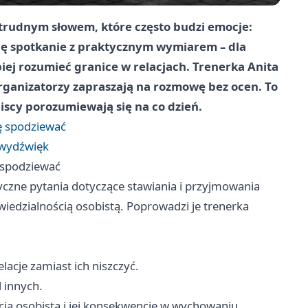
z trudnym słowem, które często budzi emocje:
się spotkanie z praktycznym wymiarem – dla
epiej rozumieć granice w relacjach. Trenerka
Anita
rganizatorzy zapraszają na rozmowę bez ocen. To
liscy porozumiewają się na co dzień.
ię spodziewać
 wydźwięk
ę spodziewać
czne pytania dotyczące stawiania i przyjmowania
iedzialnością osobistą. Poprowadzi je trenerka
acje zamiast ich niszczyć.
 innych.
ą osobistą i jej konsekwencje w wychowaniu.