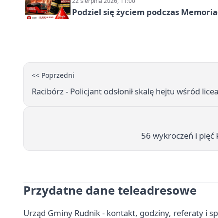
22 sierpnia 2026, 11:00
Podziel się życiem podczas Memoria
<< Poprzedni
Racibórz - Policjant odsłonił skalę hejtu wśród lice
56 wykroczeń i pięć 
Przydatne dane teleadresowe
Urząd Gminy Rudnik - kontakt, godziny, referaty i s