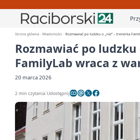
Prz
Strona główna
Wiadomości
Rozmawiać po ludzku o „nie” – trenerka Fami
Rozmawiać po ludzku o
FamilyLab wraca z wa
20 marca 2026
2 min czytania
Udostępnij