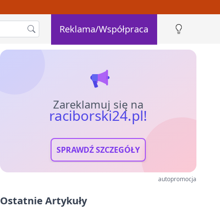
Reklama/Współpraca
Zareklamuj się na
raciborski24.pl!
SPRAWDŹ SZCZEGÓŁY
autopromocja
Ostatnie Artykuły