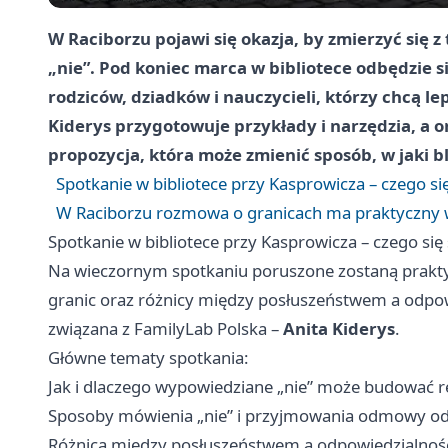
W Raciborzu pojawi się okazja, by zmierzyć się 
„nie”. Pod koniec marca w bibliotece odbędzie 
rodziców, dziadków i nauczycieli, którzy chcą l
Kiderys
przygotowuje przykłady i narzędzia, a o
propozycja, która może zmienić sposób, w jaki b
Spotkanie w bibliotece przy Kasprowicza – czego s
W Raciborzu rozmowa o granicach ma praktyczny
Spotkanie w bibliotece przy Kasprowicza – czego si
Na wieczornym spotkaniu poruszone zostaną prakty
granic oraz różnicy między posłuszeństwem a odpow
związana z FamilyLab Polska –
Anita Kiderys
.
Główne tematy spotkania:
Jak i dlaczego wypowiedziane „nie” może budować rel
Sposoby mówienia „nie” i przyjmowania odmowy od
Różnica między posłuszeństwem a odpowiedzialności