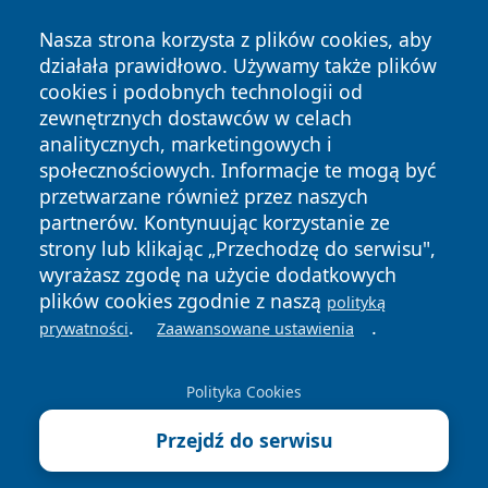
Nasza strona korzysta z plików cookies, aby
działała prawidłowo. Używamy także plików
cookies i podobnych technologii od
zewnętrznych dostawców w celach
Copyright © 2026 raciborski24.pl Wszystkie prawa
analitycznych, marketingowych i
zastrzeżone.
społecznościowych. Informacje te mogą być
przetwarzane również przez naszych
partnerów. Kontynuując korzystanie ze
Polityka
Polityka
News
Autorzy
strony lub klikając „Przechodzę do serwisu",
Prywatności
Cookies
wyrażasz zgodę na użycie dodatkowych
plików cookies zgodnie z naszą
polityką
.
.
prywatności
Zaawansowane ustawienia
Polityka Cookies
Przejdź do serwisu