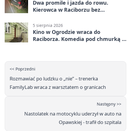
Dwa promile i jazda do rowu.
Kierowca w Raciborzu bez
uprawnień
5 sierpnia 2026
Kino w Ogrodzie wraca do
Raciborza. Komedia pod chmurką w
PRZEMKU
<< Poprzedni
Rozmawiać po ludzku o „nie” – trenerka
FamilyLab wraca z warsztatem o granicach
Następny >>
Nastolatek na motocyklu uderzył w auto na
Opawskiej - trafił do szpitala