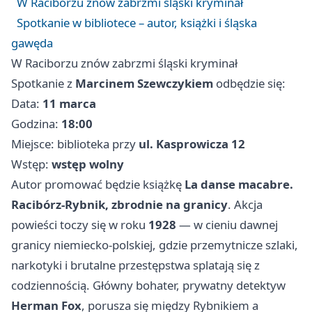
W Raciborzu znów zabrzmi śląski kryminał
Spotkanie w bibliotece – autor, książki i śląska
gawęda
W Raciborzu znów zabrzmi śląski kryminał
Spotkanie z
Marcinem Szewczykiem
odbędzie się:
Data:
11 marca
Godzina:
18:00
Miejsce: biblioteka przy
ul. Kasprowicza 12
Wstęp:
wstęp wolny
Autor promować będzie książkę
La danse macabre.
Racibórz-Rybnik, zbrodnie na granicy
. Akcja
powieści toczy się w roku
1928
— w cieniu dawnej
granicy niemiecko-polskiej, gdzie przemytnicze szlaki,
narkotyki i brutalne przestępstwa splatają się z
codziennością. Główny bohater, prywatny detektyw
Herman Fox
, porusza się między
Rybnikiem
a