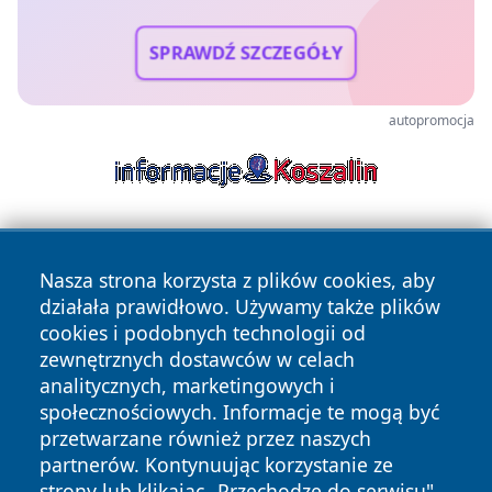
SPRAWDŹ SZCZEGÓŁY
autopromocja
Nasza strona korzysta z plików cookies, aby
działała prawidłowo. Używamy także plików
cookies i podobnych technologii od
zewnętrznych dostawców w celach
Copyright © 2026 raciborski24.pl Wszystkie prawa
analitycznych, marketingowych i
zastrzeżone.
społecznościowych. Informacje te mogą być
przetwarzane również przez naszych
partnerów. Kontynuując korzystanie ze
Polityka
Polityka
News
Autorzy
strony lub klikając „Przechodzę do serwisu",