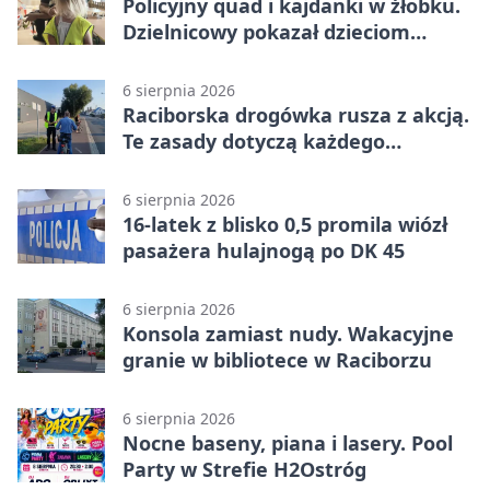
Policyjny quad i kajdanki w żłobku.
Dzielnicowy pokazał dzieciom
służbę
6 sierpnia 2026
Raciborska drogówka rusza z akcją.
Te zasady dotyczą każdego
rowerzysty
6 sierpnia 2026
16-latek z blisko 0,5 promila wiózł
pasażera hulajnogą po DK 45
6 sierpnia 2026
Konsola zamiast nudy. Wakacyjne
granie w bibliotece w Raciborzu
6 sierpnia 2026
Nocne baseny, piana i lasery. Pool
Party w Strefie H2Ostróg