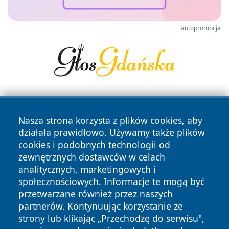
autopromocja
Nasza strona korzysta z plików cookies, aby
działała prawidłowo. Używamy także plików
cookies i podobnych technologii od
zewnętrznych dostawców w celach
Copyright © 2026 raciborski24.pl Wszystkie prawa
analitycznych, marketingowych i
zastrzeżone.
społecznościowych. Informacje te mogą być
przetwarzane również przez naszych
partnerów. Kontynuując korzystanie ze
Polityka
Polityka
News
Autorzy
strony lub klikając „Przechodzę do serwisu",
Prywatności
Cookies