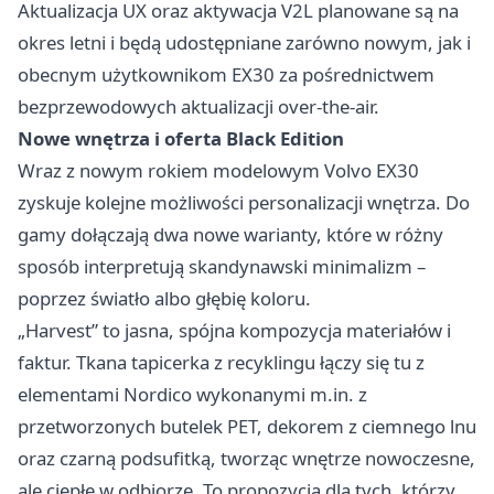
Aktualizacja UX oraz aktywacja V2L planowane są na
okres letni i będą udostępniane zarówno nowym, jak i
obecnym użytkownikom EX30 za pośrednictwem
bezprzewodowych aktualizacji over-the-air.
Nowe wnętrza i oferta Black Edition
Wraz z nowym rokiem modelowym Volvo EX30
zyskuje kolejne możliwości personalizacji wnętrza. Do
gamy dołączają dwa nowe warianty, które w różny
sposób interpretują skandynawski minimalizm –
poprzez światło albo głębię koloru.
„Harvest” to jasna, spójna kompozycja materiałów i
faktur. Tkana tapicerka z recyklingu łączy się tu z
elementami Nordico wykonanymi m.in. z
przetworzonych butelek PET, dekorem z ciemnego lnu
oraz czarną podsufitką, tworząc wnętrze nowoczesne,
ale ciepłe w odbiorze. To propozycja dla tych, którzy