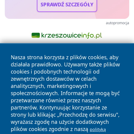
SPRAWDŹ SZCZEGÓŁY
autopromocja
Nasza strona korzysta z plików cookies, aby
działała prawidłowo. Używamy także plików
cookies i podobnych technologii od
zewnętrznych dostawców w celach
analitycznych, marketingowych i
Copyright © 2026 raciborski24.pl Wszystkie prawa
społecznościowych. Informacje te mogą być
zastrzeżone.
przetwarzane również przez naszych
partnerów. Kontynuując korzystanie ze
strony lub klikając „Przechodzę do serwisu",
Polityka
Polityka
News
Autorzy
wyrażasz zgodę na użycie dodatkowych
Prywatności
Cookies
plików cookies zgodnie z naszą
polityką