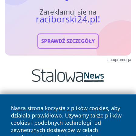
Zareklamuj się na
raciborski24.pl!
SPRAWDŹ SZCZEGÓŁY
autopromocja
Nasza strona korzysta z plików cookies, aby
działała prawidłowo. Używamy także plików
cookies i podobnych technologii od
zewnętrznych dostawców w celach
Copyright © 2026 raciborski24.pl Wszystkie prawa