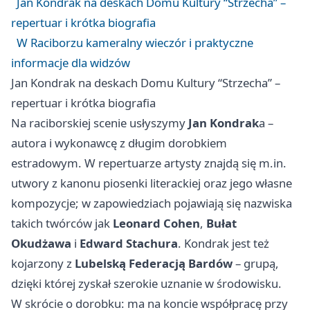
Jan Kondrak na deskach Domu Kultury “Strzecha” –
repertuar i krótka biografia
W Raciborzu kameralny wieczór i praktyczne
informacje dla widzów
Jan Kondrak na deskach Domu Kultury “Strzecha” –
repertuar i krótka biografia
Na raciborskiej scenie usłyszymy
Jan Kondrak
a –
autora i wykonawcę z długim dorobkiem
estradowym. W repertuarze artysty znajdą się m.in.
utwory z kanonu piosenki literackiej oraz jego własne
kompozycje; w zapowiedziach pojawiają się nazwiska
takich twórców jak
Leonard Cohen
,
Bułat
Okudżawa
i
Edward Stachura
. Kondrak jest też
kojarzony z
Lubelską Federacją Bardów
– grupą,
dzięki której zyskał szerokie uznanie w środowisku.
W skrócie o dorobku: ma na koncie współpracę przy