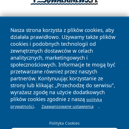
Nasza strona korzysta z plików cookies, aby
działała prawidłowo. Używamy także plików
cookies i podobnych technologii od
zewnętrznych dostawców w celach
Copyright © 2026 raciborski24.pl Wszystkie prawa
analitycznych, marketingowych i
zastrzeżone.
społecznościowych. Informacje te mogą być
przetwarzane również przez naszych
partnerów. Kontynuując korzystanie ze
Polityka
Polityka
News
Autorzy
strony lub klikając „Przechodzę do serwisu",
Prywatności
Cookies
wyrażasz zgodę na użycie dodatkowych
plików cookies zgodnie z naszą
polityką
.
.
prywatności
Zaawansowane ustawienia
Polityka Cookies