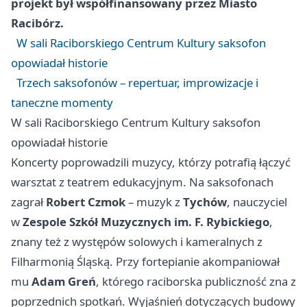
projekt był współfinansowany przez
Miasto
Racibórz
.
W sali Raciborskiego Centrum Kultury saksofon
opowiadał historie
Trzech saksofonów – repertuar, improwizacje i
taneczne momenty
W sali Raciborskiego Centrum Kultury saksofon
opowiadał historie
Koncerty poprowadzili muzycy, którzy potrafią łączyć
warsztat z teatrem edukacyjnym. Na saksofonach
zagrał
Robert Czmok
– muzyk z
Tychów
, nauczyciel
w
Zespole Szkół Muzycznych im. F. Rybickiego
,
znany też z występów solowych i kameralnych z
Filharmonią Śląską. Przy fortepianie akompaniował
mu
Adam Greń
, którego raciborska publiczność zna z
poprzednich spotkań. Wyjaśnień dotyczących budowy