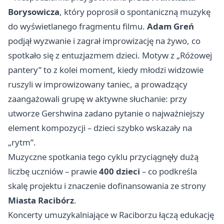
Borysowicza
, który poprosił o spontaniczną muzykę
do wyświetlanego fragmentu filmu.
Adam Greń
podjął wyzwanie i zagrał improwizację na żywo, co
spotkało się z entuzjazmem dzieci. Motyw z „Różowej
pantery” to z kolei moment, kiedy młodzi widzowie
ruszyli w improwizowany taniec, a prowadzący
zaangażowali grupę w aktywne słuchanie: przy
utworze Gershwina zadano pytanie o najważniejszy
element kompozycji – dzieci szybko wskazały na
„rytm”.
Muzyczne spotkania tego cyklu przyciągnęły dużą
liczbę uczniów – prawie
400 dzieci
– co podkreśla
skalę projektu i znaczenie dofinansowania ze strony
Miasta Racibórz
.
Koncerty umuzykalniające w Raciborzu łączą edukację