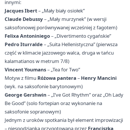
innymi:
Jacques Ibert
– „Mały biały osiołek”
Claude Debussy
– „Mały murzynek” (w wersji
saksofonowej porównywanej wcześniej z fagotem)
Felixa Antoniniego
– „Divertimento cygańskie”
Pedro Iturralde
– „Suita Hellenistyczna” (pierwsza
część w klimacie jazzowego walca, druga w tańcu
kalamatianos w metrum 7/8)
Vincent Youmans
– „Tea for Two”
Motyw z filmu
Różowa pantera
–
Henry Mancini
(wyk. na saksofonie barytonowym)
George Gershwin
– „I’ve Got Rhythm” oraz „Oh Lady
Be Good” (solo fortepian oraz wykonanie na
saksofonie sopranowym)
Jednym z uroków spotkania był element improwizacji
– niespodzianka przygotowana przez
Franciszka