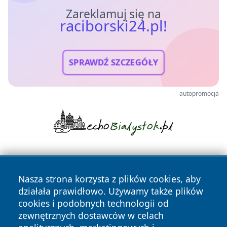
Zareklamuj się na
raciborski24.pl!
SPRAWDŹ SZCZEGÓŁY
autopromocja
Nasza strona korzysta z plików cookies, aby
działała prawidłowo. Używamy także plików
cookies i podobnych technologii od
zewnętrznych dostawców w celach
Copyright © 2026 raciborski24.pl Wszystkie prawa