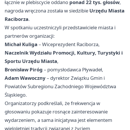
łącznie w plebiscycie oddano
ponad 22 tys. głosów
,
nagroda wręczona została w siedzibie
Urzędu Miasta
Raciborza
.
W spotkaniu uczestniczyli przedstawiciele miasta i
partnerów organizacji:
Michał Kuliga
– Wiceprezydent Raciborza,
Naczelnik Wydziału Promocji, Kultury, Turystyki i
Sportu Urzędu Miasta
,
Bronisław Piróg
– pomysłodawca Pływadeł,
Adam Wawoczny
– dyrektor Związku Gmin i
Powiatów Subregionu Zachodniego Województwa
Śląskiego.
Organizatorzy podkreślali, że frekwencja w
głosowaniu pokazuje rosnące zainteresowanie
wydarzeniem, a sama inicjatywa jest elementem
wieloletniej tradycji związanej z życiem