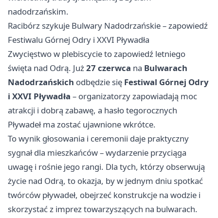
nadodrzańskim.
Racibórz szykuje Bulwary Nadodrzańskie – zapowiedź
Festiwalu Górnej Odry i XXVI Pływadła
Zwycięstwo w plebiscycie to zapowiedź letniego
święta nad Odrą. Już
27 czerwca
na
Bulwarach
Nadodrzańskich
odbędzie się
Festiwal Górnej Odry
i XXVI Pływadła
– organizatorzy zapowiadają moc
atrakcji i dobrą zabawę, a hasło tegorocznych
Pływadeł ma zostać ujawnione wkrótce.
To wynik głosowania i ceremonii daje praktyczny
sygnał dla mieszkańców – wydarzenie przyciąga
uwagę i rośnie jego rangi. Dla tych, którzy obserwują
życie nad Odrą, to okazja, by w jednym dniu spotkać
twórców pływadeł, obejrzeć konstrukcje na wodzie i
skorzystać z imprez towarzyszących na bulwarach.