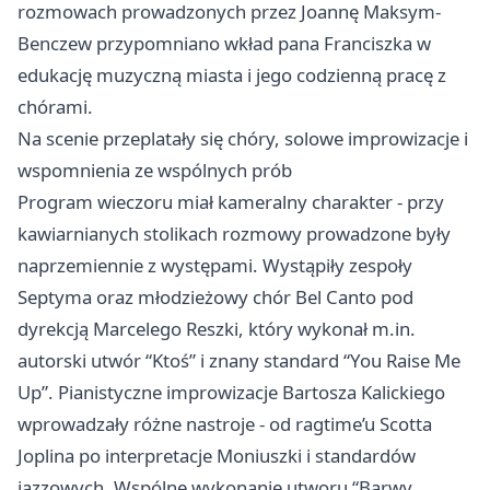
rozmowach prowadzonych przez Joannę Maksym-
Benczew przypomniano wkład pana Franciszka w
edukację muzyczną miasta i jego codzienną pracę z
chórami.
Na scenie przeplatały się chóry, solowe improwizacje i
wspomnienia ze wspólnych prób
Program wieczoru miał kameralny charakter - przy
kawiarnianych stolikach rozmowy prowadzone były
naprzemiennie z występami. Wystąpiły zespoły
Septyma oraz młodzieżowy chór Bel Canto pod
dyrekcją Marcelego Reszki, który wykonał m.in.
autorski utwór “Ktoś” i znany standard “You Raise Me
Up”. Pianistyczne improwizacje Bartosza Kalickiego
wprowadzały różne nastroje - od ragtime’u Scotta
Joplina po interpretacje Moniuszki i standardów
jazzowych. Wspólne wykonanie utworu “Barwy