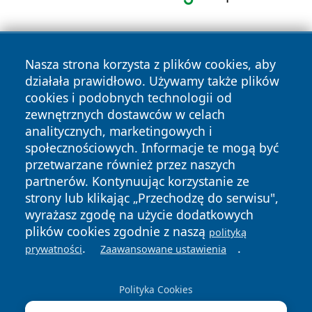
Nasza strona korzysta z plików cookies, aby
działała prawidłowo. Używamy także plików
cookies i podobnych technologii od
zewnętrznych dostawców w celach
Copyright © 2026 raciborski24.pl Wszystkie prawa
analitycznych, marketingowych i
zastrzeżone.
społecznościowych. Informacje te mogą być
przetwarzane również przez naszych
partnerów. Kontynuując korzystanie ze
Polityka
Polityka
News
Autorzy
strony lub klikając „Przechodzę do serwisu",
Prywatności
Cookies
wyrażasz zgodę na użycie dodatkowych
plików cookies zgodnie z naszą
polityką
.
.
prywatności
Zaawansowane ustawienia
Polityka Cookies