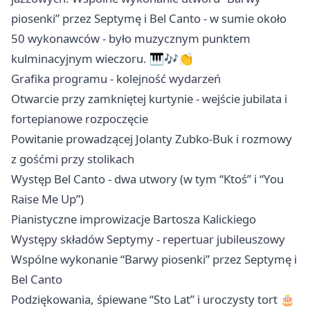
piosenki” przez Septymę i Bel Canto - w sumie około
50 wykonawców - było muzycznym punktem
kulminacyjnym wieczoru. 🎹🎶👏
Grafika programu - kolejność wydarzeń
Otwarcie przy zamkniętej kurtynie - wejście jubilata i
fortepianowe rozpoczęcie
Powitanie prowadzącej Jolanty Zubko-Buk i rozmowy
z gośćmi przy stolikach
Występ Bel Canto - dwa utwory (w tym “Ktoś” i “You
Raise Me Up”)
Pianistyczne improwizacje Bartosza Kalickiego
Występy składów Septymy - repertuar jubileuszowy
Wspólne wykonanie “Barwy piosenki” przez Septymę i
Bel Canto
Podziękowania, śpiewane “Sto Lat” i uroczysty tort 🎂