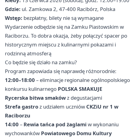
Kiedy:
13 czerwca 2026 (sobota), godz. 12:00–19:00
Gdzie:
ul. Zamkowa 2, 47-400 Racibórz, Polska
Wstęp:
bezpłatny, bilety nie są wymagane
Wydarzenie odbędzie się na Zamku Piastowskim w
Raciborzu. To dobra okazja, żeby połączyć spacer po
historycznym miejscu z kulinarnymi pokazami i
rodzinną atmosferą
Co będzie się działo na zamku?
Program zapowiada się naprawdę różnorodnie:
12:00–18:00
– eliminacje regionalne ogólnopolskiego
konkursu kulinarnego
POLSKA SMAKUJE
Rycerska bitwa smaków
z degustacjami
Strefa gastro
z udziałem uczniów
CKZiU nr 1 w
Raciborzu
14:00
–
Rewia tańca pod żaglami
w wykonaniu
wychowanków
Powiatowego Domu Kultury