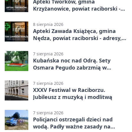
Apteki Tworków, gmina
Krzyżanowice, powiat raciborski -
adresy, telefony, godziny otwarcia
8 sierpnia 2026
Apteki Zawada Książęca, gmina
Nędza, powiat raciborski - adresy,
telefony, godziny otwarcia
7 sierpnia 2026
Kubańska noc nad Odrą. Sety
Osmara Pegudo zabrzmią w
Raciborzu
7 sierpnia 2026
XXXV Festiwal w Raciborzu.
Jubileusz z muzyką i modlitwą
7 sierpnia 2026
Policjanci ostrzegali dzieci nad
wodą. Padły ważne zasady na