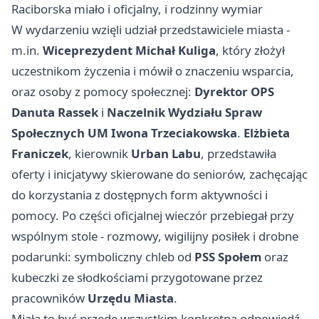
Raciborska miało i oficjalny, i rodzinny wymiar
W wydarzeniu wzięli udział przedstawiciele miasta -
m.in.
Wiceprezydent Michał Kuliga
, który złożył
uczestnikom życzenia i mówił o znaczeniu wsparcia,
oraz osoby z pomocy społecznej:
Dyrektor OPS
Danuta Rassek
i
Naczelnik Wydziału Spraw
Społecznych UM Iwona Trzeciakowska
.
Elżbieta
Franiczek
, kierownik
Urban Labu
, przedstawiła
oferty i inicjatywy skierowane do seniorów, zachęcając
do korzystania z dostępnych form aktywności i
pomocy. Po części oficjalnej wieczór przebiegał przy
wspólnym stole - rozmowy, wigilijny posiłek i drobne
podarunki: symboliczny chleb od
PSS Społem
oraz
kubeczki ze słodkościami przygotowane przez
pracowników
Urzędu Miasta
.
Miała to być przede wszystkim konkretna odpowiedź