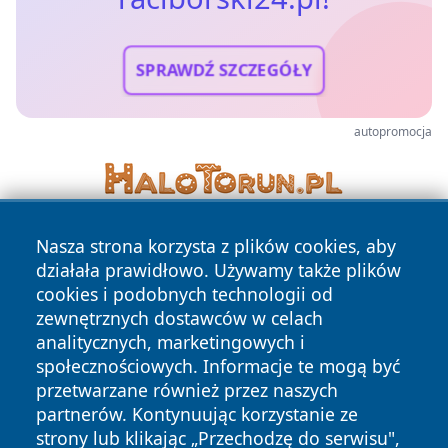
SPRAWDŹ SZCZEGÓŁY
autopromocja
Nasza strona korzysta z plików cookies, aby
działała prawidłowo. Używamy także plików
cookies i podobnych technologii od
zewnętrznych dostawców w celach
analitycznych, marketingowych i
Copyright © 2026 raciborski24.pl Wszystkie prawa
społecznościowych. Informacje te mogą być
zastrzeżone.
przetwarzane również przez naszych
partnerów. Kontynuując korzystanie ze
strony lub klikając „Przechodzę do serwisu",
Polityka
Polityka