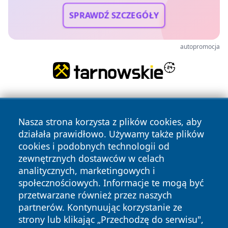
SPRAWDŹ SZCZEGÓŁY
autopromocja
Nasza strona korzysta z plików cookies, aby
działała prawidłowo. Używamy także plików
cookies i podobnych technologii od
zewnętrznych dostawców w celach
Copyright © 2026 raciborski24.pl Wszystkie prawa
analitycznych, marketingowych i
zastrzeżone.
społecznościowych. Informacje te mogą być
przetwarzane również przez naszych
partnerów. Kontynuując korzystanie ze
Polityka
Polityka
News
Autorzy
strony lub klikając „Przechodzę do serwisu",
Prywatności
Cookies