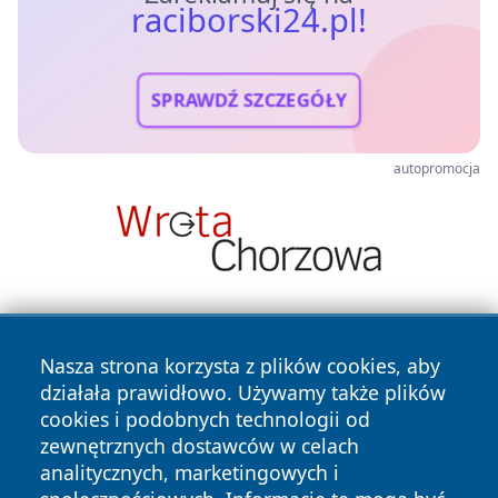
raciborski24.pl!
SPRAWDŹ SZCZEGÓŁY
autopromocja
Nasza strona korzysta z plików cookies, aby
działała prawidłowo. Używamy także plików
cookies i podobnych technologii od
zewnętrznych dostawców w celach
Copyright © 2026 raciborski24.pl Wszystkie prawa
analitycznych, marketingowych i
zastrzeżone.