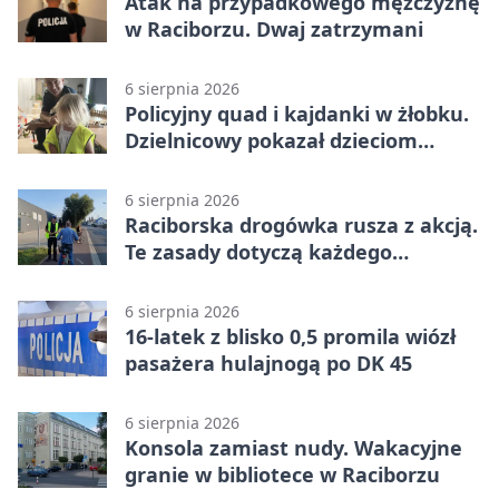
Atak na przypadkowego mężczyznę
w Raciborzu. Dwaj zatrzymani
6 sierpnia 2026
Policyjny quad i kajdanki w żłobku.
Dzielnicowy pokazał dzieciom
służbę
6 sierpnia 2026
Raciborska drogówka rusza z akcją.
Te zasady dotyczą każdego
rowerzysty
6 sierpnia 2026
16-latek z blisko 0,5 promila wiózł
pasażera hulajnogą po DK 45
6 sierpnia 2026
Konsola zamiast nudy. Wakacyjne
granie w bibliotece w Raciborzu