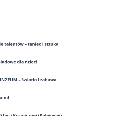
e talentów – taniec i sztuka
ladowe dla dzieci
UNZEUM – światło i zabawa
kend
tacji Kosmicznej (Kolejowej)