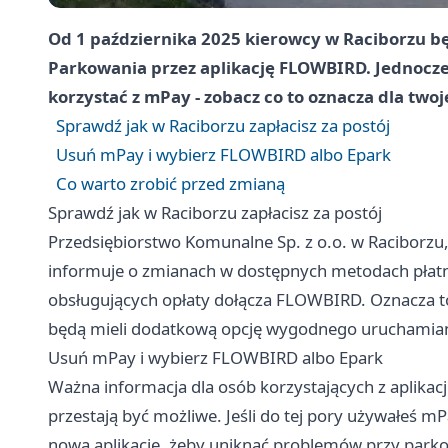
Od 1 października 2025 kierowcy w Raciborzu bę
Parkowania przez aplikację FLOWBIRD. Jednocze
korzystać z mPay - zobacz co to oznacza dla twoj
Sprawdź jak w Raciborzu zapłacisz za postój
Usuń mPay i wybierz FLOWBIRD albo Epark
Co warto zrobić przed zmianą
Sprawdź jak w Raciborzu zapłacisz za postój
Przedsiębiorstwo Komunalne Sp. z o.o. w Raciborzu,
informuje o zmianach w dostępnych metodach płatnoś
obsługujących opłaty dołącza FLOWBIRD. Oznacza t
będą mieli dodatkową opcję wygodnego uruchamiani
Usuń mPay i wybierz FLOWBIRD albo Epark
Ważna informacja dla osób korzystających z aplikac
przestają być możliwe. Jeśli do tej pory używałeś m
nową aplikację, żeby uniknąć problemów przy parko