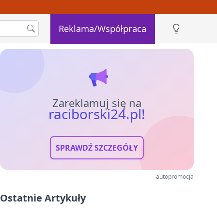
Reklama/Współpraca
Zareklamuj się na
raciborski24.pl!
SPRAWDŹ SZCZEGÓŁY
autopromocja
Ostatnie Artykuły