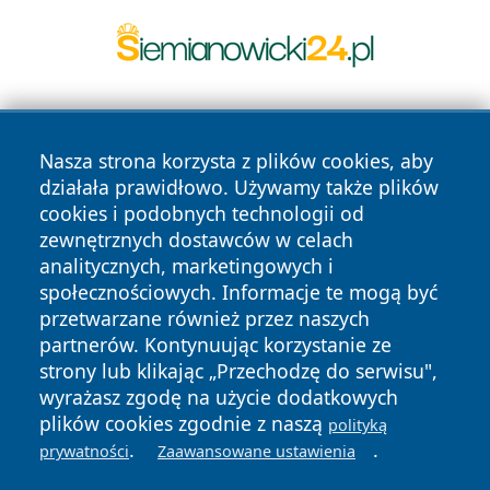
Nasza strona korzysta z plików cookies, aby
działała prawidłowo. Używamy także plików
cookies i podobnych technologii od
zewnętrznych dostawców w celach
Copyright © 2026 raciborski24.pl Wszystkie prawa
analitycznych, marketingowych i
zastrzeżone.
społecznościowych. Informacje te mogą być
przetwarzane również przez naszych
partnerów. Kontynuując korzystanie ze
Polityka
Polityka
News
Autorzy
strony lub klikając „Przechodzę do serwisu",
Prywatności
Cookies
wyrażasz zgodę na użycie dodatkowych
plików cookies zgodnie z naszą
polityką
.
.
prywatności
Zaawansowane ustawienia