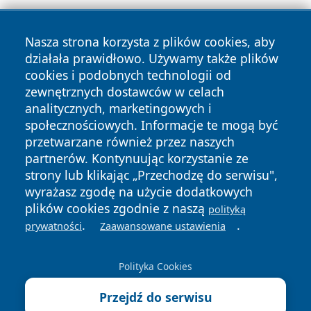
Nasza strona korzysta z plików cookies, aby
działała prawidłowo. Używamy także plików
cookies i podobnych technologii od
zewnętrznych dostawców w celach
Copyright © 2026 raciborski24.pl Wszystkie prawa
analitycznych, marketingowych i
zastrzeżone.
społecznościowych. Informacje te mogą być
przetwarzane również przez naszych
partnerów. Kontynuując korzystanie ze
Polityka
Polityka
News
Autorzy
strony lub klikając „Przechodzę do serwisu",
Prywatności
Cookies
wyrażasz zgodę na użycie dodatkowych
plików cookies zgodnie z naszą
polityką
.
.
prywatności
Zaawansowane ustawienia
Polityka Cookies
Przejdź do serwisu