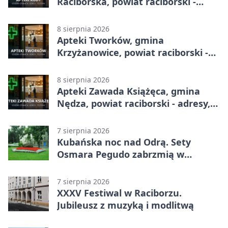
Raciborska, powiat raciborski -
adresy, telefony, godziny otwarcia
8 sierpnia 2026
Apteki Tworków, gmina
Krzyżanowice, powiat raciborski -
adresy, telefony, godziny otwarcia
8 sierpnia 2026
Apteki Zawada Książęca, gmina
Nędza, powiat raciborski - adresy,
telefony, godziny otwarcia
7 sierpnia 2026
Kubańska noc nad Odrą. Sety
Osmara Pegudo zabrzmią w
Raciborzu
7 sierpnia 2026
XXXV Festiwal w Raciborzu.
Jubileusz z muzyką i modlitwą