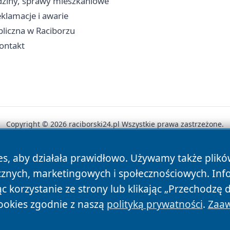
dziny, sprawy mieszkaniowe
klamacje i awarie
ubliczna w Raciborzu
kontakt
Copyright © 2026 raciborski24.pl Wszystkie prawa zastrzeżone.
es, aby działała prawidłowo. Używamy także plik
News
Autorzy
Polityka Prywatności
Polityka Cookie
cznych, marketingowych i społecznościowych. Inf
 korzystanie ze strony lub klikając „Przechodzę 
ookies zgodnie z naszą
polityką prywatności
.
Zaaw