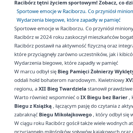
Racibórz
tętni życiem sportowym! Zobacz, co dzi
Sportowe emocje w Raciborzu. Co przyniósł minion
Wydarzenia biegowe, które zapadły w pamięć
Sportowe emocje w Raciborzu. Co przyniósł miniony
Racibórz
w 2024 roku zaskoczył mieszkańców bogatą
Racibórz
postawił na aktywność fizyczną oraz integra
które przyciągnęły zarówno uczestników, jak i kibic
Wydarzenia biegowe, które zapadły w pamięć
W marcu odbył się
Bieg Pamięci Żołnierzy Wyklę
oddali hołd bohaterom narodowym. Kwietniowy
XV
regionu, a
XII Bieg Twardziela
stanowił prawdziwe
Warto również wspomnieć o
IX Biegu bez Barier
, 
Biegu z Książką
, łączącym pasję do czytania z akty
zabraknąć
Biegu Mikołajkowego
, który odbył się
W ciągu roku
Racibórz
gościł także wiele wodnych atr
przyciągnęło miłośników spływów kajakowych oraz 