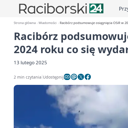
Prz
Strona główna
Wiadomości
Racibórz podsumowuje osiągnięcia OSiR w 20
Racibórz podsumowuje
2024 roku co się wyda
13 lutego 2025
2 min czytania
Udostępnij