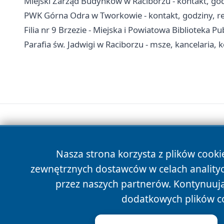
Miejski Zarząd Budynków w Raciborzu - kontakt, go
PWK Górna Odra w Tworkowie - kontakt, godziny, re
Filia nr 9 Brzezie - Miejska i Powiatowa Biblioteka P
Parafia św. Jadwigi w Raciborzu - msze, kancelaria, 
Nasza strona korzysta z plików cooki
zewnętrznych dostawców w celach anality
przez naszych partnerów. Kontynuując
dodatkowych plików c