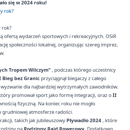
ało się w 2024 roku!
y rok?
 rok?
 ofertą wydarzeń sportowych i rekreacyjnych. OSiR
cję społeczności lokalnej, organizując szereg imprez,
ów.
tych Tropem Wilczym”
, podczas którego uczestnicy
I Bieg bez Granic
przyciągnął biegaczy z całego
 wyzwanie dla najbardziej wytrzymałych zawodników.
który promował sport jako formę integracji, oraz o
II
wnością fizyczną. Na koniec roku nie mogło
 w grudniowej atmosferze radości.
akcji, takich jak jubileuszowy
Pływadło 2024
, które
rodziny na
Rodzinny Rajd Rowerowy
. Dodatkowo,