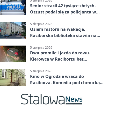
5 sierpnia 2026
Senior stracił 42 tysiące złotych.
Oszust podał się za policjanta w
Raciborzu
5 sierpnia 2026
Osiem historii na wakacje.
Raciborska biblioteka stawia na
emocje
5 sierpnia 2026
Dwa promile i jazda do rowu.
Kierowca w Raciborzu bez
uprawnień
5 sierpnia 2026
Kino w Ogrodzie wraca do
Raciborza. Komedia pod chmurką
w PRZEMKU