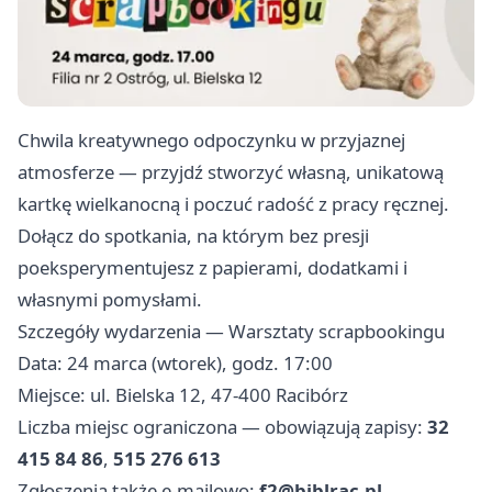
Chwila kreatywnego odpoczynku w przyjaznej
atmosferze — przyjdź stworzyć własną, unikatową
kartkę wielkanocną i poczuć radość z pracy ręcznej.
Dołącz do spotkania, na którym bez presji
poeksperymentujesz z papierami, dodatkami i
własnymi pomysłami.
Szczegóły wydarzenia — Warsztaty scrapbookingu
Data: 24 marca (wtorek), godz. 17:00
Miejsce: ul. Bielska 12, 47-400 Racibórz
Liczba miejsc ograniczona — obowiązują zapisy:
32
415 84 86
,
515 276 613
Zgłoszenia także e-mailowo:
f2@biblrac.pl