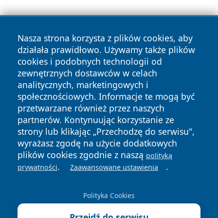
Nasza strona korzysta z plików cookies, aby
działała prawidłowo. Używamy także plików
cookies i podobnych technologii od
zewnętrznych dostawców w celach
Copyright © 2026 raciborski24.pl Wszystkie prawa
analitycznych, marketingowych i
zastrzeżone.
społecznościowych. Informacje te mogą być
przetwarzane również przez naszych
partnerów. Kontynuując korzystanie ze
Polityka
Polityka
News
Autorzy
strony lub klikając „Przechodzę do serwisu",
Prywatności
Cookies
wyrażasz zgodę na użycie dodatkowych
plików cookies zgodnie z naszą
polityką
.
.
prywatności
Zaawansowane ustawienia
Polityka Cookies
Przejdź do serwisu