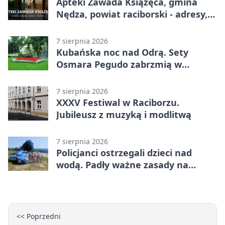
Apteki Zawada Książęca, gmina
Nędza, powiat raciborski - adresy,
telefony, godziny otwarcia
7 sierpnia 2026
Kubańska noc nad Odrą. Sety
Osmara Pegudo zabrzmią w
Raciborzu
7 sierpnia 2026
XXXV Festiwal w Raciborzu.
Jubileusz z muzyką i modlitwą
7 sierpnia 2026
Policjanci ostrzegali dzieci nad
wodą. Padły ważne zasady na
wakacje
<< Poprzedni