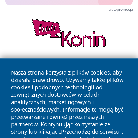
autopromocja
Nasza strona korzysta z plików cookies, aby
działała prawidłowo. Używamy także plików
cookies i podobnych technologii od
zewnętrznych dostawców w celach
Copyright © 2026 raciborski24.pl Wszystkie prawa
analitycznych, marketingowych i
zastrzeżone.
społecznościowych. Informacje te mogą być
przetwarzane również przez naszych
partnerów. Kontynuując korzystanie ze
Polityka
Polityka
News
Autorzy
strony lub klikając „Przechodzę do serwisu",
Prywatności
Cookies