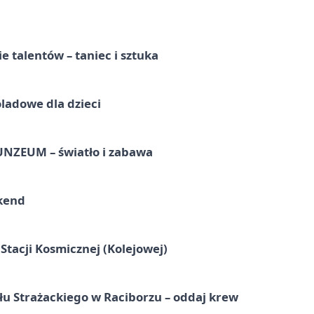
e talentów – taniec i sztuka
ladowe dla dzieci
UNZEUM – światło i zabawa
kend
tacji Kosmicznej (Kolejowej)
łu Strażackiego w Raciborzu – oddaj krew