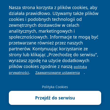
Nasza strona korzysta z plików cookies, aby
działała prawidłowo. Używamy także plików
cookies i podobnych technologii od
zewnętrznych dostawców w celach
Copyright © 2026 raciborski24.pl Wszystkie prawa
analitycznych, marketingowych i
zastrzeżone.
społecznościowych. Informacje te mogą być
przetwarzane również przez naszych
partnerów. Kontynuując korzystanie ze
Polityka
Polityka
News
Autorzy
strony lub klikając „Przechodzę do serwisu",
Prywatności
Cookies
wyrażasz zgodę na użycie dodatkowych
plików cookies zgodnie z naszą
polityką
.
.
prywatności
Zaawansowane ustawienia
Polityka Cookies
Przejdź do serwisu