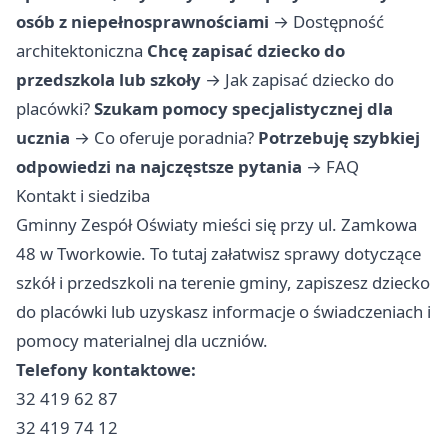
osób z niepełnosprawnościami
→
Dostępność
architektoniczna
Chcę zapisać dziecko do
przedszkola lub szkoły
→
Jak zapisać dziecko do
placówki?
Szukam pomocy specjalistycznej dla
ucznia
→
Co oferuje poradnia?
Potrzebuję szybkiej
odpowiedzi na najczęstsze pytania
→
FAQ
Kontakt i siedziba
Gminny Zespół Oświaty mieści się przy ul. Zamkowa
48 w Tworkowie. To tutaj załatwisz sprawy dotyczące
szkół i przedszkoli na terenie gminy, zapiszesz dziecko
do placówki lub uzyskasz informacje o świadczeniach i
pomocy materialnej dla uczniów.
Telefony kontaktowe:
32 419 62 87
32 419 74 12