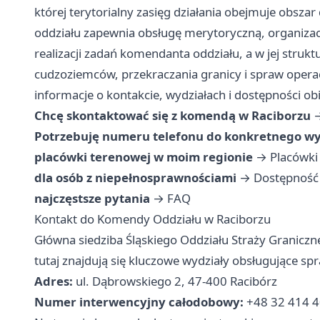
której terytorialny zasięg działania obejmuje obsz
oddziału zapewnia obsługę merytoryczną, organizac
realizacji zadań komendanta oddziału, a w jej strukt
cudzoziemców, przekraczania granicy i spraw operac
informacje o kontakcie, wydziałach i dostępności ob
Chcę skontaktować się z komendą w Raciborzu
Potrzebuję numeru telefonu do konkretnego wy
placówki terenowej w moim regionie
→
Placówki
dla osób z niepełnosprawnościami
→
Dostępność 
najczęstsze pytania
→
FAQ
Kontakt do Komendy Oddziału w Raciborzu
Główna siedziba Śląskiego Oddziału Straży Graniczne
tutaj znajdują się kluczowe wydziały obsługujące s
Adres:
ul. Dąbrowskiego 2, 47-400 Racibórz
Numer interwencyjny całodobowy:
+48 32 414 4