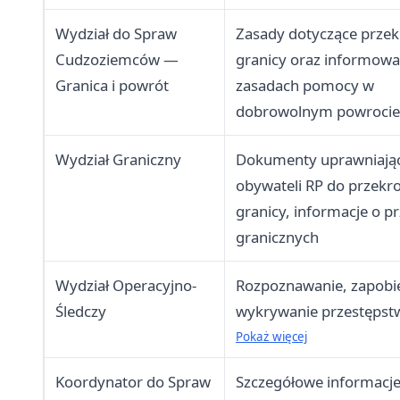
Wydział do Spraw
Zasady dotyczące przek
Cudzoziemców —
granicy oraz informowa
Granica i powrót
zasadach pomocy w
dobrowolnym powrocie
Wydział Graniczny
Dokumenty uprawniają
obywateli RP do przekr
granicy, informacje o pr
granicznych
Wydział Operacyjno-
Rozpoznawanie, zapobie
Śledczy
wykrywanie przestępstw
wykroczeń oraz ściganie
Pokaż więcej
sprawców, współpraca 
Koordynator do Spraw
Szczegółowe informacje
organami ścigania RP