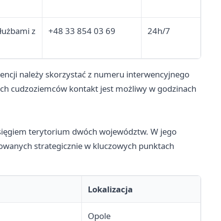
łużbami z
+48 33 854 03 69
24h/7
ncji należy skorzystać z numeru interwencyjnego
ch cudzoziemców kontakt jest możliwy w godzinach
asięgiem terytorium dwóch województw. W jego
kowanych strategicznie w kluczowych punktach
Lokalizacja
Opole