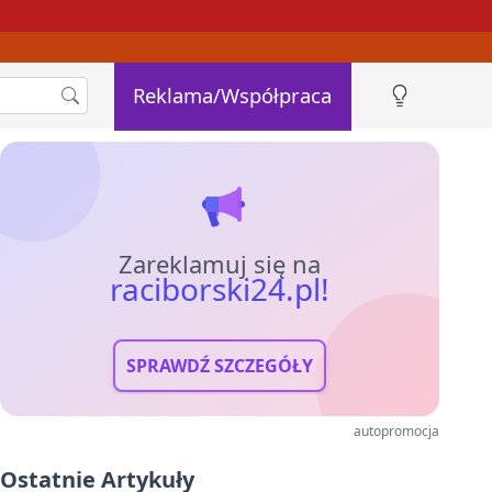
Reklama/Współpraca
Zareklamuj się na
raciborski24.pl!
SPRAWDŹ SZCZEGÓŁY
autopromocja
Ostatnie Artykuły