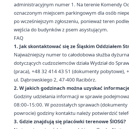
administracyjnym numer 1. Na terenie Komendy Odd
oznaczonym miejscem parkingowym dla osób niepeł
po wcześniejszym zgłoszeniu, ponieważ teren podleg
wejścia do budynków z psem asystującym.
FAQ
1. Jak skontaktować się ze Śląskim Oddziałem St
Najważniejszy numer to całodobowa służba dyżurn
dotyczących cudzoziemców działa Wydział do Spra
(praca), +48 32 414 43 51 (dokumenty pobytowe), +4
ul. Dąbrowskiego 2, 47-400 Racibórz.
2. W jakich godzinach można uzyskać informac
Godziny udzielania informacji w sprawie podejmowa
08:00–15:00. W pozostałych sprawach (dokumenty 
powrocie) godziny kontaktu należy potwierdzić telef
3. Gdzie znajdują się placówki terenowe ŚlOSG?