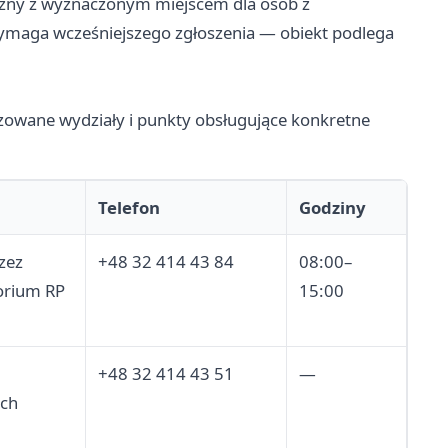
rzny z wyznaczonym miejscem dla osób z
ymaga wcześniejszego zgłoszenia — obiekt podlega
zowane wydziały i punkty obsługujące konkretne
Telefon
Godziny
zez
+48 32 414 43 84
08:00–
orium RP
15:00
+48 32 414 43 51
—
ch