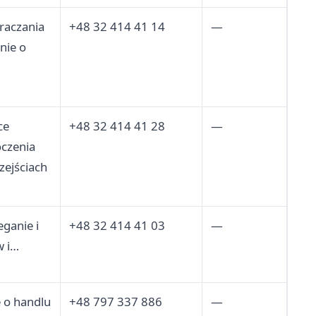
raczania
+48 32 414 41 14
—
nie o
ce
+48 32 414 41 28
—
oczenia
zejściach
ganie i
+48 32 414 41 03
—
 i
 ich
z
 o handlu
+48 797 337 886
—