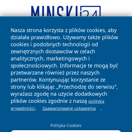
Nasza strona korzysta z plików cookies, aby
działała prawidłowo. Używamy także plików
cookies i podobnych technologii od
zewnętrznych dostawców w celach
analitycznych, marketingowych i
społecznościowych. Informacje te mogą być
przetwarzane również przez naszych
Copyright © 2026 raciborski24.pl Wszystkie prawa
partnerów. Kontynuując korzystanie ze
zastrzeżone.
strony lub klikając „Przechodzę do serwisu",
wyrażasz zgodę na użycie dodatkowych
plików cookies zgodnie z naszą
polityką
Polityka
Polityka
News
Autorzy
.
.
prywatności
Zaawansowane ustawienia
Prywatności
Cookies
Polityka Cookies