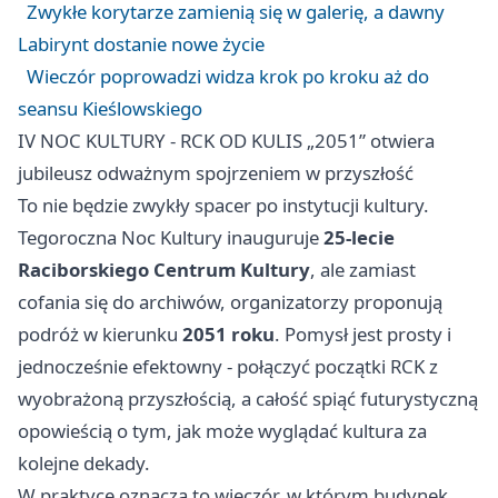
Zwykłe korytarze zamienią się w galerię, a dawny
Labirynt dostanie nowe życie
Wieczór poprowadzi widza krok po kroku aż do
seansu Kieślowskiego
IV NOC KULTURY - RCK OD KULIS „2051” otwiera
jubileusz odważnym spojrzeniem w przyszłość
To nie będzie zwykły spacer po instytucji kultury.
Tegoroczna Noc Kultury inauguruje
25-lecie
Raciborskiego Centrum Kultury
, ale zamiast
cofania się do archiwów, organizatorzy proponują
podróż w kierunku
2051 roku
. Pomysł jest prosty i
jednocześnie efektowny - połączyć początki RCK z
wyobrażoną przyszłością, a całość spiąć futurystyczną
opowieścią o tym, jak może wyglądać kultura za
kolejne dekady.
W praktyce oznacza to wieczór, w którym budynek