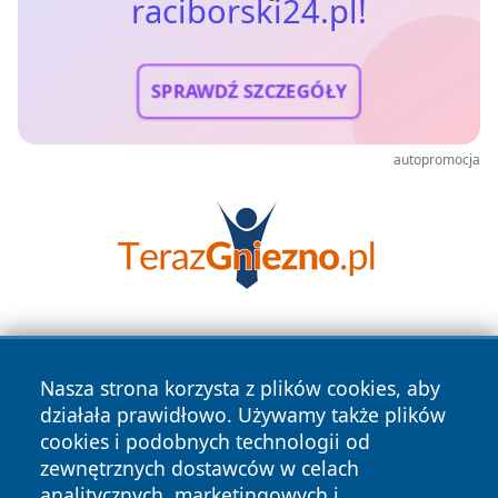
raciborski24.pl!
SPRAWDŹ SZCZEGÓŁY
autopromocja
Nasza strona korzysta z plików cookies, aby
działała prawidłowo. Używamy także plików
cookies i podobnych technologii od
zewnętrznych dostawców w celach
Copyright © 2026 raciborski24.pl Wszystkie prawa
analitycznych, marketingowych i
zastrzeżone.