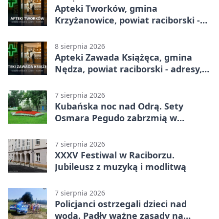
Apteki Tworków, gmina
Krzyżanowice, powiat raciborski -
adresy, telefony, godziny otwarcia
8 sierpnia 2026
Apteki Zawada Książęca, gmina
Nędza, powiat raciborski - adresy,
telefony, godziny otwarcia
7 sierpnia 2026
Kubańska noc nad Odrą. Sety
Osmara Pegudo zabrzmią w
Raciborzu
7 sierpnia 2026
XXXV Festiwal w Raciborzu.
Jubileusz z muzyką i modlitwą
7 sierpnia 2026
Policjanci ostrzegali dzieci nad
wodą. Padły ważne zasady na