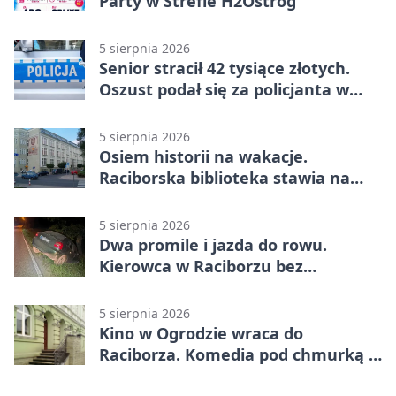
Party w Strefie H2Ostróg
5 sierpnia 2026
Senior stracił 42 tysiące złotych.
Oszust podał się za policjanta w
Raciborzu
5 sierpnia 2026
Osiem historii na wakacje.
Raciborska biblioteka stawia na
emocje
5 sierpnia 2026
Dwa promile i jazda do rowu.
Kierowca w Raciborzu bez
uprawnień
5 sierpnia 2026
Kino w Ogrodzie wraca do
Raciborza. Komedia pod chmurką w
PRZEMKU