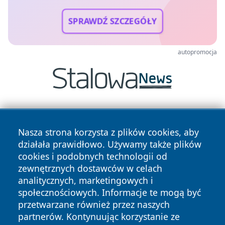
SPRAWDŹ SZCZEGÓŁY
autopromocja
Nasza strona korzysta z plików cookies, aby
działała prawidłowo. Używamy także plików
cookies i podobnych technologii od
zewnętrznych dostawców w celach
Copyright © 2026 raciborski24.pl Wszystkie prawa
analitycznych, marketingowych i
zastrzeżone.
społecznościowych. Informacje te mogą być
przetwarzane również przez naszych
partnerów. Kontynuując korzystanie ze
Polityka
Polityka
News
Autorzy