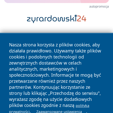
autopromocja
Nasza strona korzysta z plików cookies, aby
działała prawidłowo. Używamy także plików
cookies i podobnych technologii od
zewnętrznych dostawców w celach
Copyright © 2026 raciborski24.pl Wszystkie prawa
analitycznych, marketingowych i
zastrzeżone.
społecznościowych. Informacje te mogą być
przetwarzane również przez naszych
partnerów. Kontynuując korzystanie ze
Polityka
Polityka
News
Autorzy
strony lub klikając „Przechodzę do serwisu",
Prywatności
Cookies
wyrażasz zgodę na użycie dodatkowych
plików cookies zgodnie z naszą
polityką
.
.
prywatności
Zaawansowane ustawienia