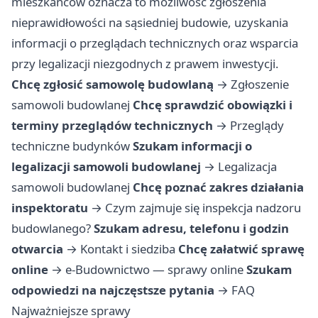
mieszkańców oznacza to możliwość zgłoszenia
nieprawidłowości na sąsiedniej budowie, uzyskania
informacji o przeglądach technicznych oraz wsparcia
przy legalizacji niezgodnych z prawem inwestycji.
Chcę zgłosić samowolę budowlaną
→
Zgłoszenie
samowoli budowlanej
Chcę sprawdzić obowiązki i
terminy przeglądów technicznych
→
Przeglądy
techniczne budynków
Szukam informacji o
legalizacji samowoli budowlanej
→
Legalizacja
samowoli budowlanej
Chcę poznać zakres działania
inspektoratu
→
Czym zajmuje się inspekcja nadzoru
budowlanego?
Szukam adresu, telefonu i godzin
otwarcia
→
Kontakt i siedziba
Chcę załatwić sprawę
online
→
e-Budownictwo — sprawy online
Szukam
odpowiedzi na najczęstsze pytania
→
FAQ
Najważniejsze sprawy