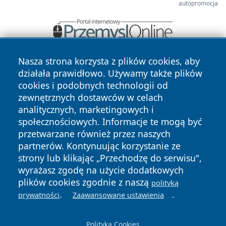
autopromocja
Nasza strona korzysta z plików cookies, aby
działała prawidłowo. Używamy także plików
cookies i podobnych technologii od
zewnętrznych dostawców w celach
analitycznych, marketingowych i
społecznościowych. Informacje te mogą być
Copyright © 2026 raciborski24.pl Wszystkie prawa
zastrzeżone.
przetwarzane również przez naszych
partnerów. Kontynuując korzystanie ze
strony lub klikając „Przechodzę do serwisu",
Polityka
Polityka
wyrażasz zgodę na użycie dodatkowych
News
Autorzy
Prywatności
Cookies
plików cookies zgodnie z naszą
polityką
.
.
prywatności
Zaawansowane ustawienia
Polityka Cookies