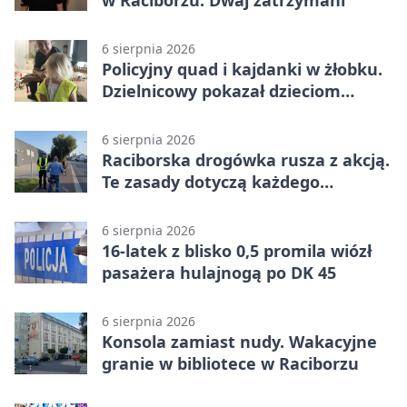
w Raciborzu. Dwaj zatrzymani
6 sierpnia 2026
Policyjny quad i kajdanki w żłobku.
Dzielnicowy pokazał dzieciom
służbę
6 sierpnia 2026
Raciborska drogówka rusza z akcją.
Te zasady dotyczą każdego
rowerzysty
6 sierpnia 2026
16-latek z blisko 0,5 promila wiózł
pasażera hulajnogą po DK 45
6 sierpnia 2026
Konsola zamiast nudy. Wakacyjne
granie w bibliotece w Raciborzu