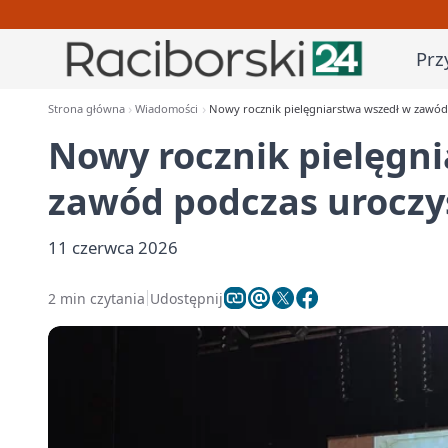
Prz
Strona główna
Wiadomości
Nowy rocznik pielęgniarstwa wszedł w zawód
Nowy rocznik pielęgn
zawód podczas uroczy
11 czerwca 2026
2 min czytania
Udostępnij