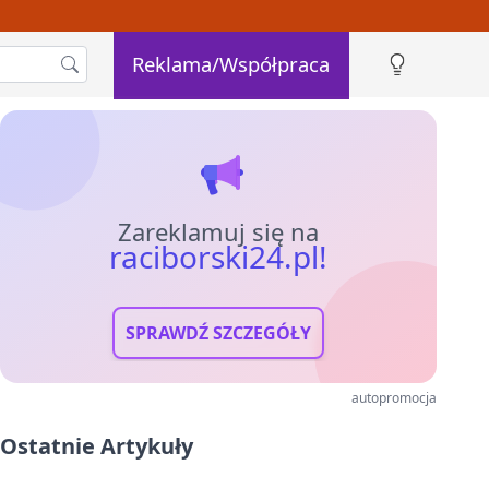
Reklama/Współpraca
Zareklamuj się na
raciborski24.pl!
SPRAWDŹ SZCZEGÓŁY
autopromocja
Ostatnie Artykuły