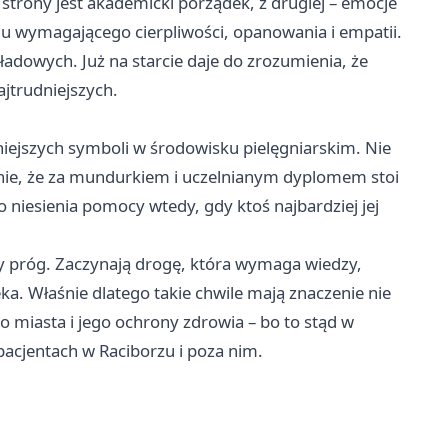
 strony jest akademicki porządek, z drugiej – emocje
odu wymagającego cierpliwości, opanowania i empatii.
ładowych. Już na starcie daje do zrozumienia, że
ajtrudniejszych.
ejszych symboli w środowisku pielęgniarskim. Nie
nie, że za mundurkiem i uczelnianym dyplomem stoi
o niesienia pomocy wtedy, gdy ktoś najbardziej jej
y próg. Zaczynają drogę, która wymaga wiedzy,
ka. Właśnie dlatego takie chwile mają znaczenie nie
o miasta i jego ochrony zdrowia – bo to stąd w
pacjentach w Raciborzu i poza nim.