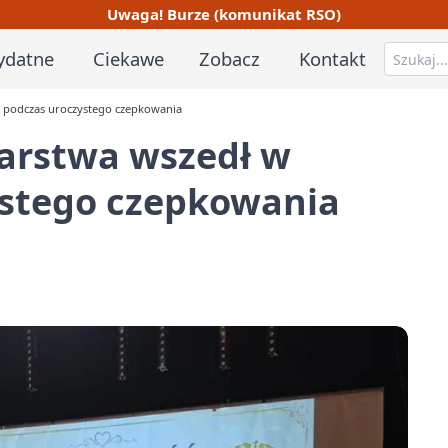
Uwaga! Burze (komunikat RSO)
ydatne
Ciekawe
Zobacz
Kontakt
 podczas uroczystego czepkowania
iarstwa wszedł w
stego czepkowania