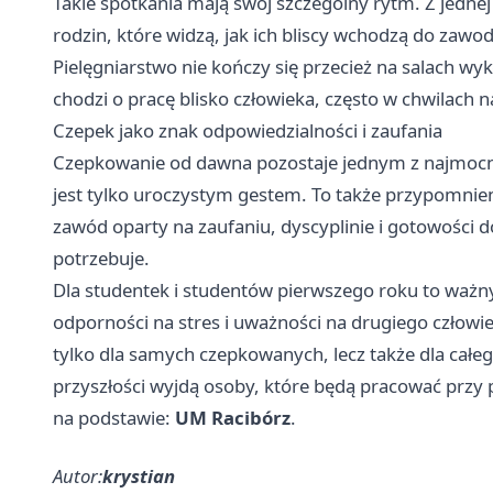
Takie spotkania mają swój szczególny rytm. Z jednej
rodzin, które widzą, jak ich bliscy wchodzą do zaw
Pielęgniarstwo nie kończy się przecież na salach wyk
chodzi o pracę blisko człowieka, często w chwilach n
Czepek jako znak odpowiedzialności i zaufania
Czepkowanie od dawna pozostaje jednym z najmocni
jest tylko uroczystym gestem. To także przypomnie
zawód oparty na zaufaniu, dyscyplinie i gotowości d
potrzebuje.
Dla studentek i studentów pierwszego roku to ważn
odporności na stres i uważności na drugiego człowie
tylko dla samych czepkowanych, lecz także dla całeg
przyszłości wyjdą osoby, które będą pracować przy 
na podstawie:
UM Racibórz
.
Autor:
krystian