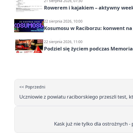
21 sierpnia 2026, 07:30
Rowerem i kajakiem – aktywny wee
22 sierpnia 2026, 10:00
Kosumosu w Raciborzu: konwent na S
22 sierpnia 2026, 11:00
Podziel się życiem podczas Memoria
<< Poprzedni
Uczniowie z powiatu raciborskiego przeszli test, k
Kask już nie tylko dla ostrożnych 