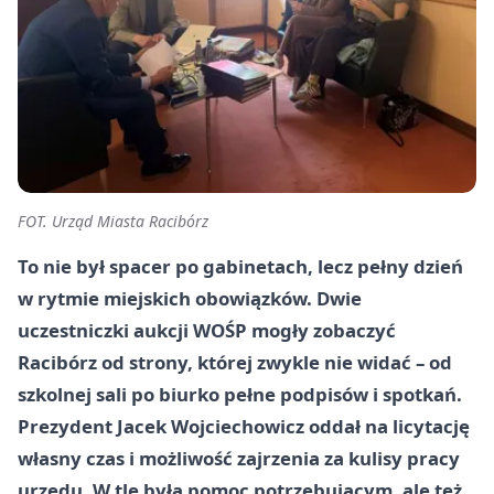
FOT. Urząd Miasta Racibórz
To nie był spacer po gabinetach, lecz pełny dzień
w rytmie miejskich obowiązków. Dwie
uczestniczki aukcji WOŚP mogły zobaczyć
Racibórz od strony, której zwykle nie widać – od
szkolnej sali po biurko pełne podpisów i spotkań.
Prezydent Jacek Wojciechowicz oddał na licytację
własny czas i możliwość zajrzenia za kulisy pracy
urzędu. W tle była pomoc potrzebującym, ale też