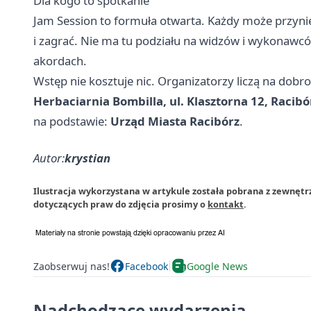
Dla kogo to spotkanie
Jam Session to formuła otwarta. Każdy może przynie
i zagrać. Nie ma tu podziału na widzów i wykonawcó
akordach.
Wstęp nie kosztuje nic. Organizatorzy liczą na dob
Herbaciarnia Bombilla, ul. Klasztorna 12, Racibór
na podstawie:
Urząd Miasta Racibórz
.
Autor:
krystian
Ilustracja wykorzystana w artykule została pobrana z zewnętr
dotyczących praw do zdjęcia prosimy o
kontakt
.
Zaobserwuj nas!
Facebook
Google News
Nadchodzące wydarzenia