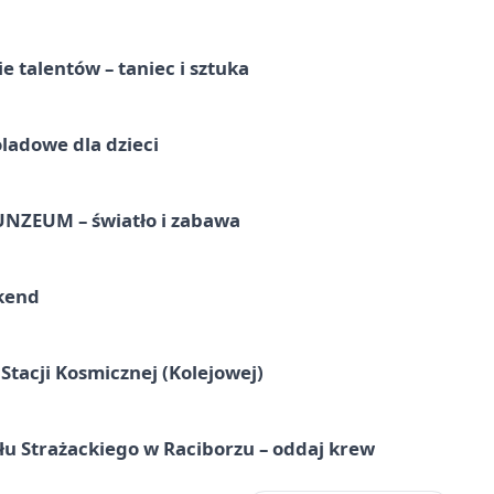
e talentów – taniec i sztuka
ladowe dla dzieci
UNZEUM – światło i zabawa
kend
tacji Kosmicznej (Kolejowej)
łu Strażackiego w Raciborzu – oddaj krew