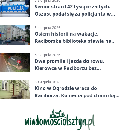
5 sierpnia 2026
Senior stracił 42 tysiące złotych.
Oszust podał się za policjanta w
Raciborzu
5 sierpnia 2026
Osiem historii na wakacje.
Raciborska biblioteka stawia na
emocje
5 sierpnia 2026
Dwa promile i jazda do rowu.
Kierowca w Raciborzu bez
uprawnień
5 sierpnia 2026
Kino w Ogrodzie wraca do
Raciborza. Komedia pod chmurką
w PRZEMKU