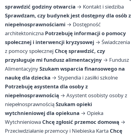
sprawdzić godziny otwarcia
→
Kontakt i siedziba
Sprawdzam, czy budynek jest dostępny dla osób z
niepełnosprawnościami
→
Dostępność
architektoniczna
Potrzebuję informacji o pomocy
społecznej i interwencji kryzysowej
→
Świadczenia
z pomocy społecznej
Chcę sprawdzić, czy
przysługuje mi fundusz alimentacyjny
→
Fundusz
Alimentacyjny
Szukam wsparcia finansowego na
naukę dla dziecka
→
Stypendia i zasiłki szkolne
Potrzebuję asystenta dla osoby z
niepełnosprawnością
→
Asystent osobisty osoby z
niepełnosprawnością
Szukam opieki
wytchnieniowej dla opiekuna
→
Opieka
Wytchnieniowa
Chcę zgłosić przemoc domową
→
Przeciwdziałanie przemocy i Niebieska Karta
Chcę