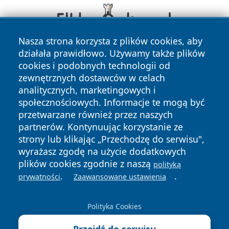
Nasza strona korzysta z plików cookies, aby
działała prawidłowo. Używamy także plików
cookies i podobnych technologii od
zewnętrznych dostawców w celach
analitycznych, marketingowych i
społecznościowych. Informacje te mogą być
przetwarzane również przez naszych
Copyright © 2026 raciborski24.pl Wszystkie prawa
partnerów. Kontynuując korzystanie ze
zastrzeżone.
strony lub klikając „Przechodzę do serwisu",
wyrażasz zgodę na użycie dodatkowych
plików cookies zgodnie z naszą
polityką
Polityka
Polityka
.
.
News
Autorzy
prywatności
Zaawansowane ustawienia
Prywatności
Cookies
Polityka Cookies