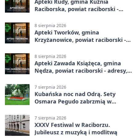
Apteki Rudy, gmina Kuźnia
Raciborska, powiat raciborski -
adresy, telefony, godziny otwarcia
8 sierpnia 2026
Apteki Tworków, gmina
Krzyżanowice, powiat raciborski -
adresy, telefony, godziny otwarcia
8 sierpnia 2026
Apteki Zawada Książęca, gmina
Nędza, powiat raciborski - adresy,
telefony, godziny otwarcia
7 sierpnia 2026
Kubańska noc nad Odrą. Sety
Osmara Pegudo zabrzmią w
Raciborzu
7 sierpnia 2026
XXXV Festiwal w Raciborzu.
Jubileusz z muzyką i modlitwą