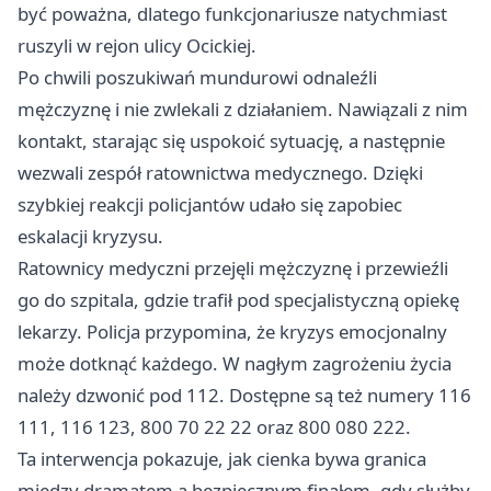
być poważna, dlatego funkcjonariusze natychmiast
ruszyli w rejon ulicy Ocickiej.
Po chwili poszukiwań mundurowi odnaleźli
mężczyznę i nie zwlekali z działaniem. Nawiązali z nim
kontakt, starając się uspokoić sytuację, a następnie
wezwali zespół ratownictwa medycznego. Dzięki
szybkiej reakcji policjantów udało się zapobiec
eskalacji kryzysu.
Ratownicy medyczni przejęli mężczyznę i przewieźli
go do szpitala, gdzie trafił pod specjalistyczną opiekę
lekarzy. Policja przypomina, że kryzys emocjonalny
może dotknąć każdego. W nagłym zagrożeniu życia
należy dzwonić pod 112. Dostępne są też numery 116
111, 116 123, 800 70 22 22 oraz 800 080 222.
Ta interwencja pokazuje, jak cienka bywa granica
między dramatem a bezpiecznym finałem, gdy służby