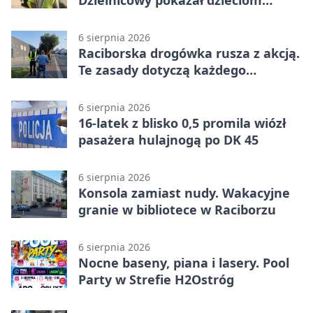
Dzielnicowy pokazał dzieciom
służbę
6 sierpnia 2026
Raciborska drogówka rusza z akcją.
Te zasady dotyczą każdego
rowerzysty
6 sierpnia 2026
16-latek z blisko 0,5 promila wiózł
pasażera hulajnogą po DK 45
6 sierpnia 2026
Konsola zamiast nudy. Wakacyjne
granie w bibliotece w Raciborzu
6 sierpnia 2026
Nocne baseny, piana i lasery. Pool
Party w Strefie H2Ostróg