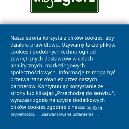
Nasza strona korzysta z plików cookies, aby
działała prawidłowo. Używamy także plików
cookies i podobnych technologii od
zewnętrznych dostawców w celach
Copyright © 2026 raciborski24.pl Wszystkie prawa
analitycznych, marketingowych i
zastrzeżone.
społecznościowych. Informacje te mogą być
przetwarzane również przez naszych
partnerów. Kontynuując korzystanie ze
Polityka
Polityka
News
Autorzy
strony lub klikając „Przechodzę do serwisu",
Prywatności
Cookies
wyrażasz zgodę na użycie dodatkowych
plików cookies zgodnie z naszą
polityką
.
.
prywatności
Zaawansowane ustawienia