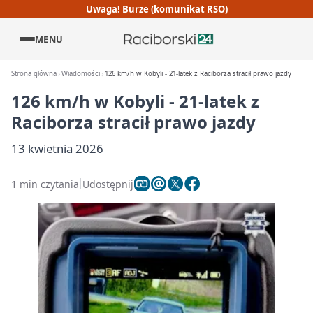
Uwaga! Burze (komunikat RSO)
MENU
Strona główna
Wiadomości
126 km/h w Kobyli - 21-latek z Raciborza stracił prawo jazdy
126 km/h w Kobyli - 21-latek z
Raciborza stracił prawo jazdy
13 kwietnia 2026
1 min czytania
Udostępnij