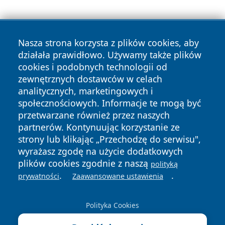
Nasza strona korzysta z plików cookies, aby
działała prawidłowo. Używamy także plików
cookies i podobnych technologii od
zewnętrznych dostawców w celach
Copyright © 2026 raciborski24.pl Wszystkie prawa
analitycznych, marketingowych i
zastrzeżone.
społecznościowych. Informacje te mogą być
przetwarzane również przez naszych
partnerów. Kontynuując korzystanie ze
Polityka
Polityka
News
Autorzy
strony lub klikając „Przechodzę do serwisu",
Prywatności
Cookies
wyrażasz zgodę na użycie dodatkowych
plików cookies zgodnie z naszą
polityką
.
.
prywatności
Zaawansowane ustawienia
Polityka Cookies