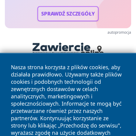
SPRAWDŹ SZCZEGÓŁY
autopromocja
Nasza strona korzysta z plików cookies, aby
działała prawidłowo. Używamy także plików
cookies i podobnych technologii od
zewnętrznych dostawców w celach
analitycznych, marketingowych i
społecznościowych. Informacje te mogą być
Copyright © 2026 raciborski24.pl Wszystkie prawa
przetwarzane również przez naszych
zastrzeżone.
partnerów. Kontynuując korzystanie ze
strony lub klikając „Przechodzę do serwisu",
wyrażasz zgodę na użycie dodatkowych
Polityka
Polityka