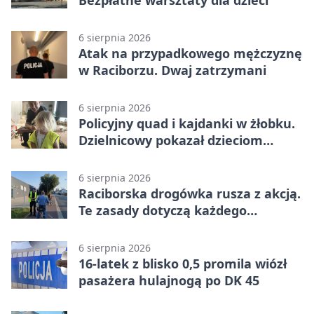
Bezpłatne warsztaty dla dzieci
6 sierpnia 2026
Atak na przypadkowego mężczyznę
w Raciborzu. Dwaj zatrzymani
6 sierpnia 2026
Policyjny quad i kajdanki w żłobku.
Dzielnicowy pokazał dzieciom
służbę
6 sierpnia 2026
Raciborska drogówka rusza z akcją.
Te zasady dotyczą każdego
rowerzysty
6 sierpnia 2026
16-latek z blisko 0,5 promila wiózł
pasażera hulajnogą po DK 45