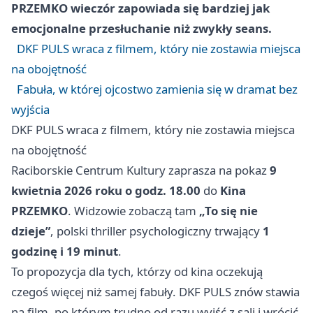
PRZEMKO wieczór zapowiada się bardziej jak
emocjonalne przesłuchanie niż zwykły seans.
DKF PULS wraca z filmem, który nie zostawia miejsca
na obojętność
Fabuła, w której ojcostwo zamienia się w dramat bez
wyjścia
DKF PULS wraca z filmem, który nie zostawia miejsca
na obojętność
Raciborskie Centrum Kultury zaprasza na pokaz
9
kwietnia 2026 roku o godz. 18.00
do
Kina
PRZEMKO
. Widzowie zobaczą tam
„To się nie
dzieje”
, polski thriller psychologiczny trwający
1
godzinę i 19 minut
.
To propozycja dla tych, którzy od kina oczekują
czegoś więcej niż samej fabuły. DKF PULS znów stawia
na film, po którym trudno od razu wyjść z sali i wrócić