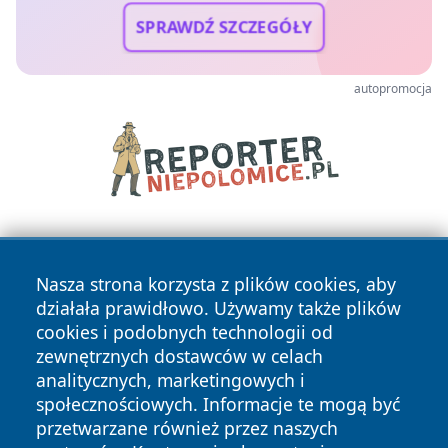
SPRAWDŹ SZCZEGÓŁY
autopromocja
Nasza strona korzysta z plików cookies, aby
działała prawidłowo. Używamy także plików
cookies i podobnych technologii od
zewnętrznych dostawców w celach
Copyright © 2026 raciborski24.pl Wszystkie prawa
analitycznych, marketingowych i
zastrzeżone.
społecznościowych. Informacje te mogą być
przetwarzane również przez naszych