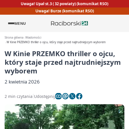
Uwaga! Upał st.3 ( 32 powiaty) (komunikat RSO)
Uwaga! Burze (komunikat RSO)
MENU
Strona główna
Wiadomości
W Kinie PRZEMKO thriller o ojcu, który staje przed najtrudniejszym wyborem
W Kinie PRZEMKO thriller o ojcu,
który staje przed najtrudniejszym
wyborem
2 kwietnia 2026
2 min czytania
Udostępnij